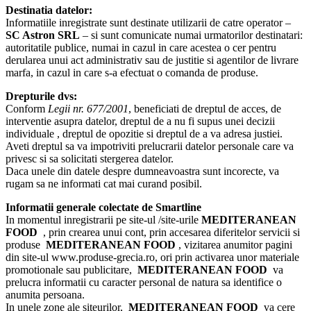
Destinatia datelor:
Informatiile inregistrate sunt destinate utilizarii de catre operator –
SC Astron SRL
– si sunt comunicate numai urmatorilor destinatari:
autoritatile publice, numai in cazul in care acestea o cer pentru
derularea unui act administrativ sau de justitie si agentilor de livrare
marfa, in cazul in care s-a efectuat o comanda de produse.
Drepturile dvs:
Conform
Legii nr. 677/2001
, beneficiati de dreptul de acces, de
interventie asupra datelor, dreptul de a nu fi supus unei decizii
individuale , dreptul de opozitie si dreptul de a va adresa justiei.
Aveti dreptul sa va impotriviti prelucrarii datelor personale care va
privesc si sa solicitati stergerea datelor.
Daca unele din datele despre dumneavoastra sunt incorecte, va
rugam sa ne informati cat mai curand posibil.
Informatii generale colectate de Smartline
In momentul inregistrarii pe site-ul /site-urile
MEDITERANEAN
FOOD
, prin crearea unui cont, prin accesarea diferitelor servicii si
produse
MEDITERANEAN FOOD
, vizitarea anumitor pagini
din site-ul www.produse-grecia.ro, ori prin activarea unor materiale
promotionale sau publicitare,
MEDITERANEAN FOOD
va
prelucra informatii cu caracter personal de natura sa identifice o
anumita persoana.
In unele zone ale siteurilor,
MEDITERANEAN FOOD
va cere