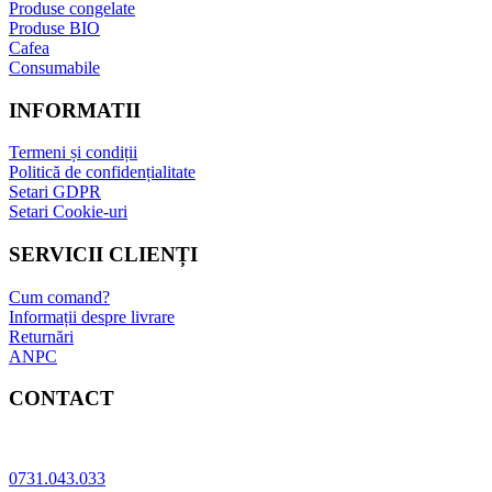
Produse congelate
Produse BIO
Cafea
Consumabile
INFORMATII
Termeni și condiții
Politică de confidențialitate
Setari GDPR
Setari Cookie-uri
SERVICII CLIENȚI
Cum comand?
Informații despre livrare
Returnări
ANPC
CONTACT
Adresa: Bucuresti, sect.5, Str. Sergent Constatin Musat 52 A
0731.043.033