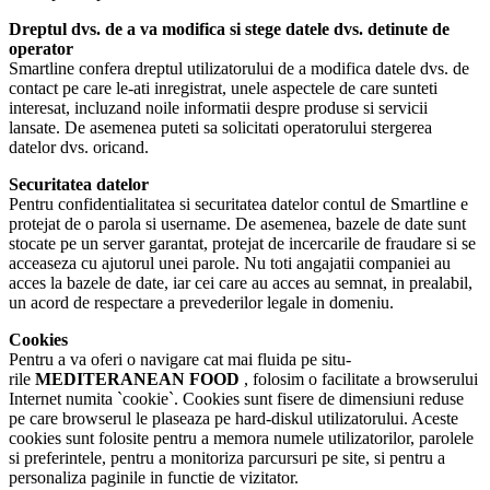
Dreptul dvs. de a va modifica si stege datele dvs. detinute de
operator
Smartline confera dreptul utilizatorului de a modifica datele dvs. de
contact pe care le-ati inregistrat, unele aspectele de care sunteti
interesat, incluzand noile informatii despre produse si servicii
lansate. De asemenea puteti sa solicitati operatorului stergerea
datelor dvs. oricand.
Securitatea datelor
Pentru confidentialitatea si securitatea datelor contul de Smartline e
protejat de o parola si username. De asemenea, bazele de date sunt
stocate pe un server garantat, protejat de incercarile de fraudare si se
acceaseza cu ajutorul unei parole. Nu toti angajatii companiei au
acces la bazele de date, iar cei care au acces au semnat, in prealabil,
un acord de respectare a prevederilor legale in domeniu.
Cookies
Pentru a va oferi o navigare cat mai fluida pe situ-
rile
MEDITERANEAN FOOD
, folosim o facilitate a browserului
Internet numita `cookie`. Cookies sunt fisere de dimensiuni reduse
pe care browserul le plaseaza pe hard-diskul utilizatorului. Aceste
cookies sunt folosite pentru a memora numele utilizatorilor, parolele
si preferintele, pentru a monitoriza parcursuri pe site, si pentru a
personaliza paginile in functie de vizitator.