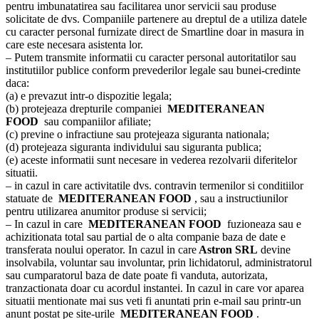
pentru imbunatatirea sau facilitarea unor servicii sau produse
solicitate de dvs. Companiile partenere au dreptul de a utiliza datele
cu caracter personal furnizate direct de Smartline doar in masura in
care este necesara asistenta lor.
– Putem transmite informatii cu caracter personal autoritatilor sau
institutiilor publice conform prevederilor legale sau bunei-credinte
daca:
(a) e prevazut intr-o dispozitie legala;
(b) protejeaza drepturile companiei
MEDITERANEAN
FOOD
sau companiilor afiliate;
(c) previne o infractiune sau protejeaza siguranta nationala;
(d) protejeaza siguranta individului sau siguranta publica;
(e) aceste informatii sunt necesare in vederea rezolvarii diferitelor
situatii.
– in cazul in care activitatile dvs. contravin termenilor si conditiilor
statuate de
MEDITERANEAN FOOD
, sau a instructiunilor
pentru utilizarea anumitor produse si servicii;
– In cazul in care
MEDITERANEAN FOOD
fuzioneaza sau e
achizitionata total sau partial de o alta companie baza de date e
transferata noului operator. In cazul in care
Astron SRL
devine
insolvabila, voluntar sau involuntar, prin lichidatorul, administratorul
sau cumparatorul baza de date poate fi vanduta, autorizata,
tranzactionata doar cu acordul instantei. In cazul in care vor aparea
situatii mentionate mai sus veti fi anuntati prin e-mail sau printr-un
anunt postat pe site-urile
MEDITERANEAN FOOD
.