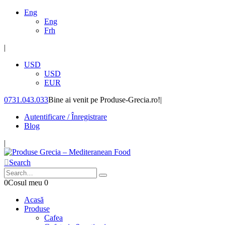
Eng
Eng
Frh
|
USD
USD
EUR
0731.043.033
Bine ai venit pe Produse-Grecia.ro!
|
Autentificare / Înregistrare
Blog
|
Search
0
Cosul meu
0
Acasă
Produse
Cafea