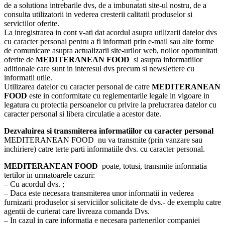
de a solutiona intrebarile dvs, de a imbunatati site-ul nostru, de a
consulta utilizatorii in vederea cresterii calitatii produselor si
serviciilor oferite.
La inregistrarea in cont v-ati dat acordul asupra utilizarii datelor dvs
cu caracter personal pentru a fi informati prin e-mail sau alte forme
de comunicare asupra actualizarii site-urilor web, noilor oportunitati
oferite de
MEDITERANEAN FOOD
si asupra informatiilor
aditionale care sunt in interesul dvs precum si newslettere cu
informatii utile.
Utilizarea datelor cu caracter personal de catre
MEDITERANEAN
FOOD
este in conformitate cu reglementarile legale in vigoare in
legatura cu protectia persoanelor cu privire la prelucrarea datelor cu
caracter personal si libera circulatie a acestor date.
Dezvaluirea si transmiterea informatiilor cu caracter personal
MEDITERANEAN FOOD nu va transmite (prin vanzare sau
inchiriere) catre terte parti informatiile dvs. cu caracter personal.
MEDITERANEAN FOOD
poate, totusi, transmite informatia
tertilor in urmatoarele cazuri:
– Cu acordul dvs. ;
– Daca este necesara transmiterea unor informatii in vederea
furnizarii produselor si serviciilor solicitate de dvs.- de exemplu catre
agentii de curierat care livreaza comanda Dvs.
– In cazul in care informatia e necesara partenerilor companiei