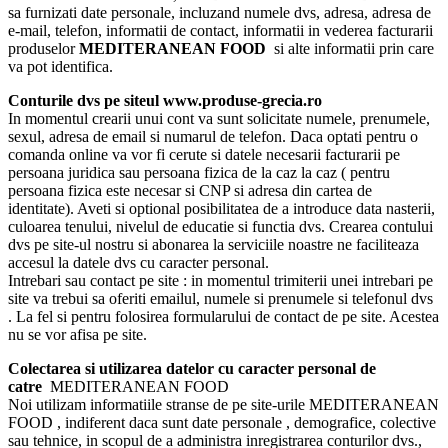
sa furnizati date personale, incluzand numele dvs, adresa, adresa de
e-mail, telefon, informatii de contact, informatii in vederea facturarii
produselor
MEDITERANEAN FOOD
si alte informatii prin care
va pot identifica.
Conturile dvs pe siteul www.produse-grecia.ro
In momentul crearii unui cont va sunt solicitate numele, prenumele,
sexul, adresa de email si numarul de telefon. Daca optati pentru o
comanda online va vor fi cerute si datele necesarii facturarii pe
persoana juridica sau persoana fizica de la caz la caz ( pentru
persoana fizica este necesar si CNP si adresa din cartea de
identitate). Aveti si optional posibilitatea de a introduce data nasterii,
culoarea tenului, nivelul de educatie si functia dvs. Crearea contului
dvs pe site-ul nostru si abonarea la serviciile noastre ne faciliteaza
accesul la datele dvs cu caracter personal.
Intrebari sau contact pe site : in momentul trimiterii unei intrebari pe
site va trebui sa oferiti emailul, numele si prenumele si telefonul dvs
. La fel si pentru folosirea formularului de contact de pe site. Acestea
nu se vor afisa pe site.
Colectarea si utilizarea datelor cu caracter personal de
catre
MEDITERANEAN FOOD
Noi utilizam informatiile stranse de pe site-urile MEDITERANEAN
FOOD , indiferent daca sunt date personale , demografice, colective
sau tehnice, in scopul de a administra inregistrarea conturilor dvs.,