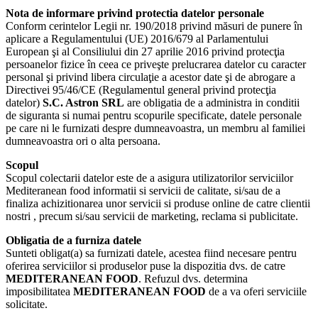
Nota de informare privind protectia datelor personale
Conform cerintelor Legii nr. 190/2018 privind măsuri de punere în
aplicare a Regulamentului (UE)
2016/679
al Parlamentului
European şi al Consiliului din 27 aprilie 2016 privind protecţia
persoanelor fizice în ceea ce priveşte prelucrarea datelor cu caracter
personal şi privind libera circulaţie a acestor date şi de abrogare a
Directivei
95/46/CE
(Regulamentul general privind protecţia
datelor)
S.C. Astron SRL
are obligatia de a administra in conditii
de siguranta si numai pentru scopurile specificate, datele personale
pe care ni le furnizati despre dumneavoastra, un membru al familiei
dumneavoastra ori o alta persoana.
Scopul
Scopul colectarii datelor este de a asigura utilizatorilor serviciilor
Mediteranean food informatii si servicii de calitate, si/sau de a
finaliza achizitionarea unor servicii si produse online de catre clientii
nostri , precum si/sau servicii de marketing, reclama si publicitate.
Obligatia de a furniza datele
Sunteti obligat(a) sa furnizati datele, acestea fiind necesare pentru
oferirea serviciilor si produselor puse la dispozitia dvs. de catre
MEDITERANEAN FOOD
. Refuzul dvs. determina
imposibilitatea
MEDITERANEAN FOOD
de a va oferi serviciile
solicitate.