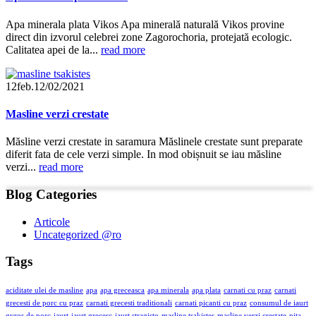
Apa minerala plata Vikos Apa minerală naturală Vikos provine
direct din izvorul celebrei zone Zagorochoria, protejată ecologic.
Calitatea apei de la...
read more
12
feb.
12/02/2021
Masline verzi crestate
Măsline verzi crestate in saramura Măslinele crestate sunt preparate
diferit fata de cele verzi simple. In mod obișnuit se iau măsline
verzi...
read more
Blog Categories
Articole
Uncategorized @ro
Tags
aciditate ulei de masline
apa
apa greceasca
apa minerala
apa plata
carnati cu praz
carnati
grecesti de porc cu praz
carnati grecesti traditionali
carnati picanti cu praz
consumul de iaurt
gyros de porc
iaurt
iaurt grecesc
iaurt stragisto
masline tsakistes
masline verzi crestate
pita