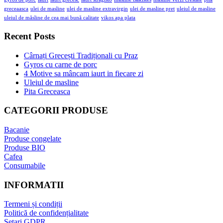
greceaasca
ulei de masline
ulei de masline extravirgin
ulei de masline pret
uleiul de masline
uleiul de măsline de cea mai bună calitate
vikos apa plata
Recent Posts
Cârnați Grecești Tradiționali cu Praz
Gyros cu carne de porc
4 Motive sa mâncam iaurt in fiecare zi
Uleiul de masline
Pita Greceasca
CATEGORII PRODUSE
Bacanie
Produse congelate
Produse BIO
Cafea
Consumabile
INFORMATII
Termeni și condiții
Politică de confidențialitate
Setari GDPR