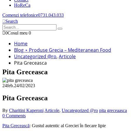
HoReCa
Comenzi telefonice
0731.043.033
Search
0
Cosul meu
0
Home
Blog ⋆ Produse Grecia – Mediteranean Food
Uncategorized @ro
,
Articole
Pita Greceasca
Pita Greceasca
24
feb.
24/02/2023
Pita Greceasca
By
Charitini Kaperoni
Articole
,
Uncategorized @ro
pita greceaasca
0 Comments
Pita Grecească
: Gustul autentic al Greciei în fiecare lipie