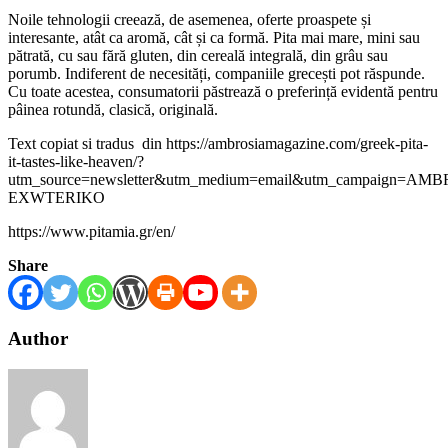
Noile tehnologii creează, de asemenea, oferte proaspete și
interesante, atât ca aromă, cât și ca formă. Pita mai mare, mini sau
pătrată, cu sau fără gluten, din cereală integrală, din grâu sau
porumb. Indiferent de necesități, companiile grecești pot răspunde.
Cu toate acestea, consumatorii păstrează o preferință evidentă pentru
pâinea rotundă, clasică, originală.
Text copiat si tradus din https://ambrosiamagazine.com/greek-pita-
it-tastes-like-heaven/?
utm_source=newsletter&utm_medium=email&utm_campaign=AMB
EXWTERIKO
https://www.pitamia.gr/en/
Share
Author