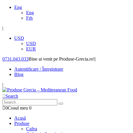
Eng
Eng
Frh
|
USD
USD
EUR
0731.043.033
Bine ai venit pe Produse-Grecia.ro!
|
Autentificare / Înregistrare
Blog
|
Search
0
Cosul meu
0
Acasă
Produse
Cafea