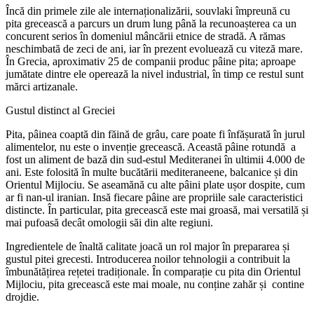
Încă din primele zile ale internaționalizării, souvlaki împreună cu
pita grecească a parcurs un drum lung până la recunoașterea ca un
concurent serios în domeniul mâncării etnice de stradă. A rămas
neschimbată de zeci de ani, iar în prezent evoluează cu viteză mare.
În Grecia, aproximativ 25 de companii produc pâine pita; aproape
jumătate dintre ele operează la nivel industrial, în timp ce restul sunt
mărci artizanale.
Gustul distinct al Greciei
Pita, pâinea coaptă din făină de grâu, care poate fi înfășurată în jurul
alimentelor, nu este o invenție grecească. Această pâine rotundă a
fost un aliment de bază din sud-estul Mediteranei în ultimii 4.000 de
ani. Este folosită în multe bucătării mediteraneene, balcanice și din
Orientul Mijlociu. Se aseamănă cu alte pâini plate ușor dospite, cum
ar fi nan-ul iranian. Insă fiecare pâine are propriile sale caracteristici
distincte. În particular, pita grecească este mai groasă, mai versatilă și
mai pufoasă decât omologii săi din alte regiuni.
Ingredientele de înaltă calitate joacă un rol major în prepararea și
gustul pitei grecesti. Introducerea noilor tehnologii a contribuit la
îmbunătățirea rețetei tradiționale. În comparație cu pita din Orientul
Mijlociu, pita grecească este mai moale, nu conține zahăr și contine
drojdie.