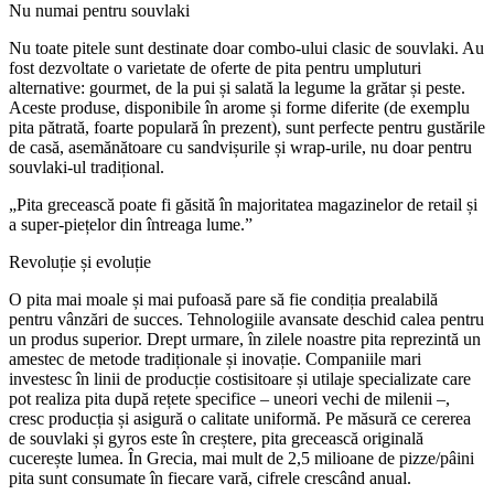
Nu numai pentru souvlaki
Nu toate pitele sunt destinate doar combo-ului clasic de souvlaki. Au
fost dezvoltate o varietate de oferte de pita pentru umpluturi
alternative: gourmet, de la pui și salată la legume la grătar și peste.
Aceste produse, disponibile în arome și forme diferite (de exemplu
pita pătrată, foarte populară în prezent), sunt perfecte pentru gustările
de casă, asemănătoare cu sandvișurile și wrap-urile, nu doar pentru
souvlaki-ul tradițional.
„Pita grecească poate fi găsită în majoritatea magazinelor de retail și
a super-piețelor din întreaga lume.”
Revoluție și evoluție
O pita mai moale și mai pufoasă pare să fie condiția prealabilă
pentru vânzări de succes. Tehnologiile avansate deschid calea pentru
un produs superior. Drept urmare, în zilele noastre pita reprezintă un
amestec de metode tradiționale și inovație. Companiile mari
investesc în linii de producție costisitoare și utilaje specializate care
pot realiza pita după rețete specifice – uneori vechi de milenii –,
cresc producția și asigură o calitate uniformă. Pe măsură ce cererea
de souvlaki și gyros este în creștere, pita grecească originală
cucerește lumea. În Grecia, mai mult de 2,5 milioane de pizze/pâini
pita sunt consumate în fiecare vară, cifrele crescând anual.