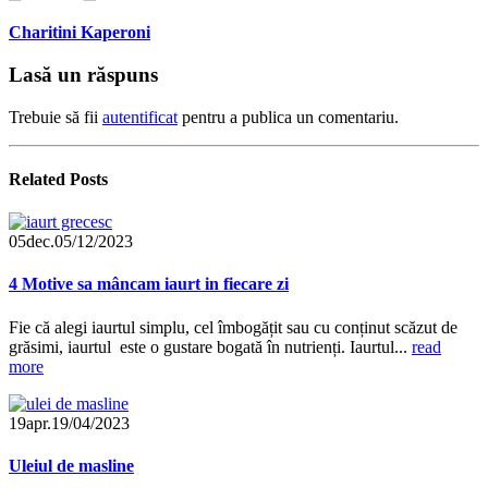
Charitini Kaperoni
Lasă un răspuns
Trebuie să fii
autentificat
pentru a publica un comentariu.
Related
Posts
05
dec.
05/12/2023
4 Motive sa mâncam iaurt in fiecare zi
Fie că alegi iaurtul simplu, cel îmbogățit sau cu conținut scăzut de
grăsimi, iaurtul este o gustare bogată în nutrienți. Iaurtul...
read
more
19
apr.
19/04/2023
Uleiul de masline