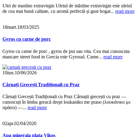
Ulei de masline extravirgin Uleiul de măsline extravirgin este uleiul
de cea mai bună calitate, cu aromă perfectă și gust bogat...
read more
18
mart.
18/03/2025
Gyros cu carne de porc
Gyros cu carne de porc , gyros de pui sau vita. Cea mai cunoscuta
mancare street food in Grecia este Gyrosul. Carne...
read more
10
iun.
10/06/2026
Cârnați Grecești Tradiționali cu Praz
Cârnați Grecești Tradiționali cu Praz Cârnații grecești cu praz —
cunoscuți în limba greacă drept loukaniko me praso (λουκάνικο με
πράσο) —...
read more
02
apr.
02/04/2020
Apa minerala plata Vikos