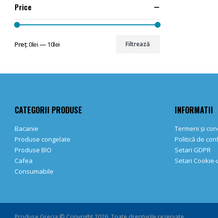
Price
Preț:
0lei
—
10lei
Filtrează
Preț
Preț
minim
maxim
CATEGORII PRODUSE
INFORMATII
Bacanie
Termeni și cond
Produse congelate
Politică de con
Produse BIO
Setari GDPR
Cafea
Setari Cookie-u
Consumabile
Produse Grecia © Copyright 2026. Toate drepturile rezervate.