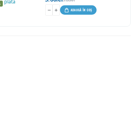
3.80
lei
%
ADAUGĂ ÎN COȘ