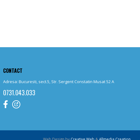
CONTACT
Adresa: Bucuresti, sect.5, Str. Sergent Constatin Musat 52 A
0731.043.033
Web Design by
Creative Web
&
Allmedia Creation