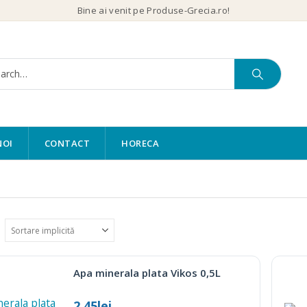
Bine ai venit pe Produse-Grecia.ro!
NOI
CONTACT
HORECA
Apa minerala plata Vikos 0,5L
2.45
lei