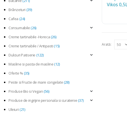
Bacanie
(211)
Brânzeturi
(39)
Cafea
(24)
Consumabile
(26)
Creme tartinabile -Horeca
(26)
Arată:
Creme tartinabile / Antipasti
(15)
Dulciuri Patiserie
(122)
Masline si pasta de masline
(12)
Oferte %
(35)
Peste si Fructe de mare congelate
(28)
Produse Bio si Vegan
(56)
Produse de ingrijire personala si curatenie
(37)
Uleiuri
(21)