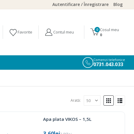
Autentificare / Înregistrare
Blog
Cosul meu
0
0
Comenzi telefonice
0731.043.033
Arată:
Apa plata VIKOS – 1,5L
3.60
lei