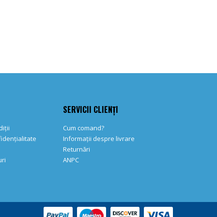
SERVICII CLIENȚI
iții
Cum comand?
fidențialitate
Informații despre livrare
Returnări
ri
ANPC