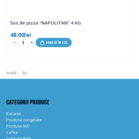
Sos de pizza ”NAPOLITAN” 4 KG
48.00
lei
ADAUGĂ ÎN COȘ
Arată:
CATEGORII PRODUSE
Bacanie
Produse congelate
Produse BIO
Cafea
Consumabile