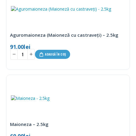
Aguromaioneza (Maioneză cu castraveți) – 2.5kg
91.00
lei
ADAUGĂ ÎN COȘ
Maioneza – 2.5kg
60.00
lei