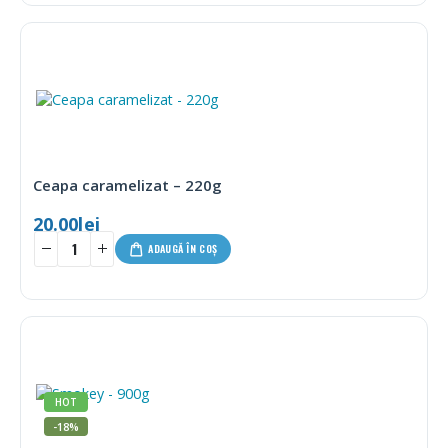
Ceapa caramelizat – 220g
20.00
lei
ADAUGĂ ÎN COȘ
HOT
-18%