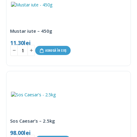
Mustar iute – 450g
11.30
lei
ADAUGĂ ÎN COȘ
Sos Caesar’s – 2.5kg
98.00
lei