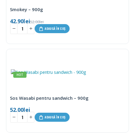
Smokey – 900g
42.90
lei
52.00
lei
ADAUGĂ ÎN COȘ
HOT
Sos Wasabi pentru sandwich – 900g
52.00
lei
ADAUGĂ ÎN COȘ