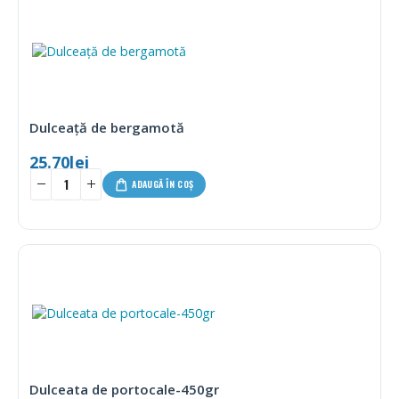
Dulceață de bergamotă
25.70
lei
ADAUGĂ ÎN COȘ
Dulceata de portocale-450gr