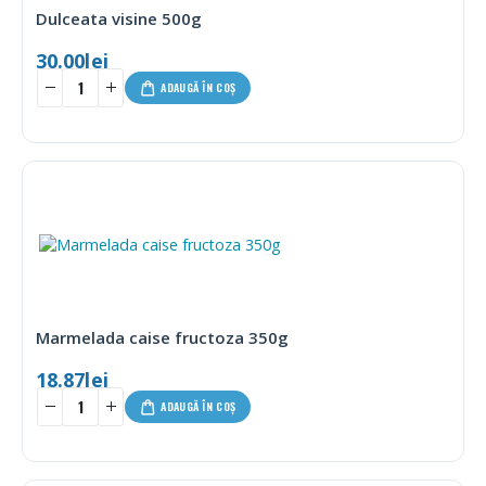
Dulceata visine 500g
30.00
lei
ADAUGĂ ÎN COȘ
Marmelada caise fructoza 350g
18.87
lei
ADAUGĂ ÎN COȘ