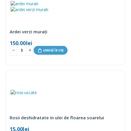
Ardei verzi murați
150.00
lei
ADAUGĂ ÎN COȘ
Rosii deshidratate in ulei de floarea soarelui
15.00
lei