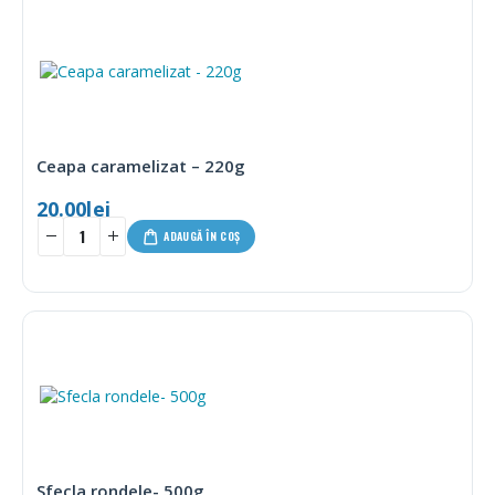
Ceapa caramelizat – 220g
20.00
lei
ADAUGĂ ÎN COȘ
Sfecla rondele- 500g