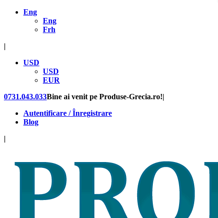
Eng
Eng
Frh
|
USD
USD
EUR
0731.043.033
Bine ai venit pe Produse-Grecia.ro!
|
Autentificare / Înregistrare
Blog
|