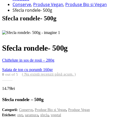
Conserve
,
Produse Vegan
,
Produse Bio si Vegan
Sfecla rondele- 500g
Sfecla rondele- 500g
Sfecla rondele- 500g
Chiftelute in sos de rosii – 280g
Salata de ton cu porumb 160gr
( Nu există recenzii până acum. )
0
out of 5
14.79
lei
Sfecla rondele – 500g
Categorii:
Conserve
,
Produse Bio si Vegan
,
Produse Vegan
Etichete:
otet
,
saramura
,
sfecla
,
vegetal