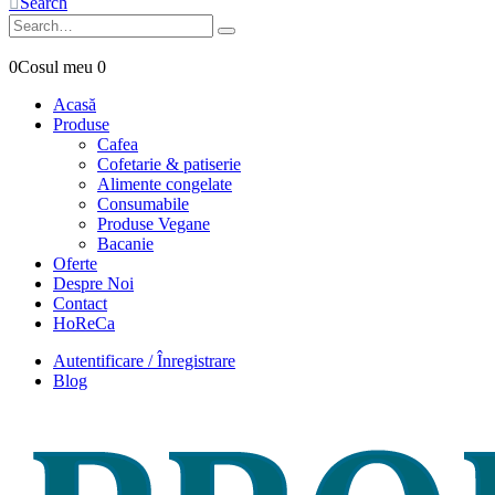
Search
0
Cosul meu
0
Acasă
Produse
Cafea
Cofetarie & patiserie
Alimente congelate
Consumabile
Produse Vegane
Bacanie
Oferte
Despre Noi
Contact
HoReCa
Autentificare / Înregistrare
Blog