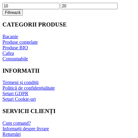
Preț
Preț
minim
maxim
Filtrează
CATEGORII PRODUSE
Bacanie
Produse congelate
Produse BIO
Cafea
Consumabile
INFORMATII
Termeni și condiții
Politică de confidențialitate
Setari GDPR
Setari Cookie-uri
SERVICII CLIENȚI
Cum comand?
Informații despre livrare
Returnări