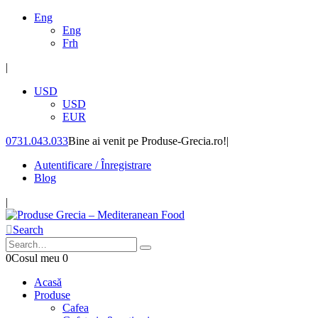
Eng
Eng
Frh
|
USD
USD
EUR
0731.043.033
Bine ai venit pe Produse-Grecia.ro!
|
Autentificare / Înregistrare
Blog
|
Search
0
Cosul meu
0
Acasă
Produse
Cafea