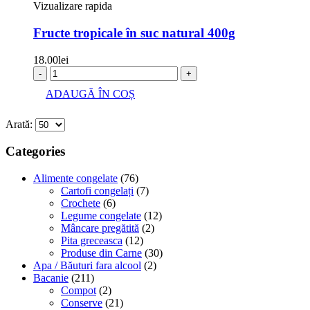
Vizualizare rapida
Fructe tropicale în suc natural 400g
18.00
lei
-
+
ADAUGĂ ÎN COȘ
Arată:
Categories
Alimente congelate
(76)
Cartofi congelați
(7)
Crochete
(6)
Legume congelate
(12)
Mâncare pregătită
(2)
Pita greceasca
(12)
Produse din Carne
(30)
Apa / Băuturi fara alcool
(2)
Bacanie
(211)
Compot
(2)
Conserve
(21)