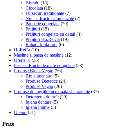
Biscuiți
(18)
Ciocolata
(18)
Fursecuri traditionale
(7)
Nuci si fructe caramelizate
(2)
Patiserie congelata
(20)
Prajituri
(15)
Prăjituri congelate en detail
(4)
Prajituri Ho.Re.Ca
(19)
Rahat - loukoumi
(6)
HoReCa
(10)
Masline si pasta de masline
(12)
Oferte %
(35)
Peste si Fructe de mare congelate
(28)
Produse Bio si Vegan
(56)
Bio alimentare
(5)
Produse Dietetice
(24)
Produse Vegan
(26)
Produse de ingrijire personala si curatenie
(37)
Detergenti de rufe
(29)
Igiena dentara
(5)
Igiena Intima
(3)
Uleiuri
(21)
Price