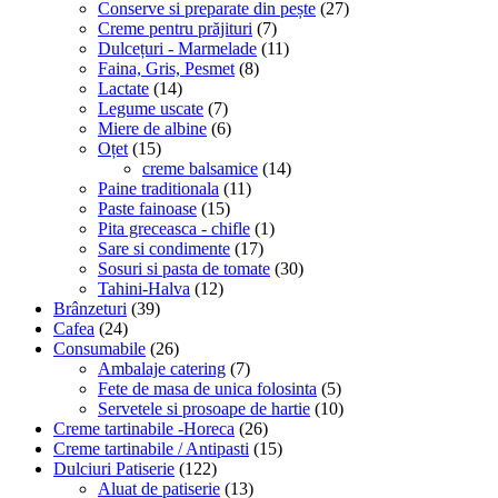
Conserve si preparate din pește
(27)
Creme pentru prăjituri
(7)
Dulcețuri - Marmelade
(11)
Faina, Gris, Pesmet
(8)
Lactate
(14)
Legume uscate
(7)
Miere de albine
(6)
Oțet
(15)
creme balsamice
(14)
Paine traditionala
(11)
Paste fainoase
(15)
Pita greceasca - chifle
(1)
Sare si condimente
(17)
Sosuri si pasta de tomate
(30)
Tahini-Halva
(12)
Brânzeturi
(39)
Cafea
(24)
Consumabile
(26)
Ambalaje catering
(7)
Fete de masa de unica folosinta
(5)
Servetele si prosoape de hartie
(10)
Creme tartinabile -Horeca
(26)
Creme tartinabile / Antipasti
(15)
Dulciuri Patiserie
(122)
Aluat de patiserie
(13)