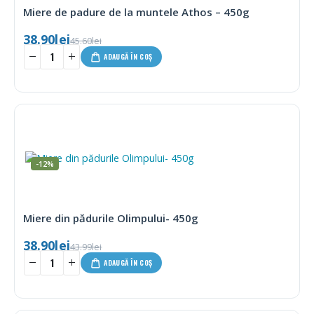
Miere de padure de la muntele Athos – 450g
38.90
lei
45.60
lei
ADAUGĂ ÎN COȘ
-12%
Miere din pădurile Olimpului- 450g
38.90
lei
43.99
lei
ADAUGĂ ÎN COȘ