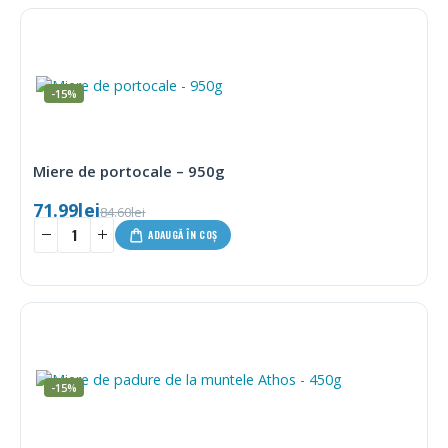
-15%
Miere de portocale – 950g
71.99
lei
84.60
lei
ADAUGĂ ÎN COȘ
-15%