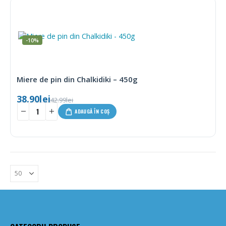
-10%
Miere de pin din Chalkidiki – 450g
38.90
lei
42.99
lei
ADAUGĂ ÎN COȘ