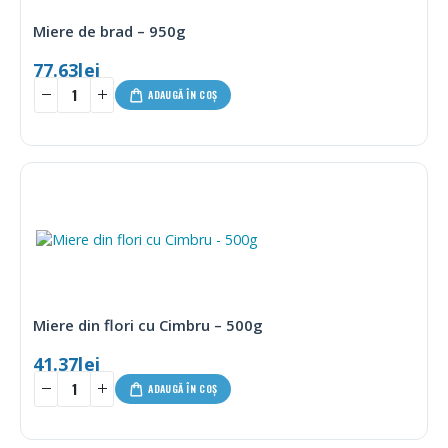
Miere de brad – 950g
77.63
lei
ADAUGĂ ÎN COȘ
Miere din flori cu Cimbru – 500g
41.37
lei
ADAUGĂ ÎN COȘ