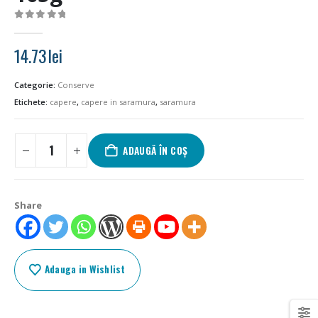
0
out of 5
14.73
lei
Categorie:
Conserve
Etichete:
capere
,
capere in saramura
,
saramura
ADAUGĂ ÎN COȘ
Share
Adauga in Wishlist