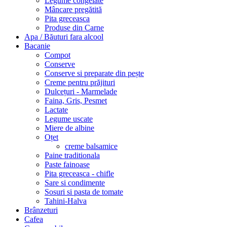
Legume congelate
Mâncare pregătită
Pita greceasca
Produse din Carne
Apa / Băuturi fara alcool
Bacanie
Compot
Conserve
Conserve si preparate din pește
Creme pentru prăjituri
Dulcețuri - Marmelade
Faina, Gris, Pesmet
Lactate
Legume uscate
Miere de albine
Oțet
creme balsamice
Paine traditionala
Paste fainoase
Pita greceasca - chifle
Sare si condimente
Sosuri si pasta de tomate
Tahini-Halva
Brânzeturi
Cafea