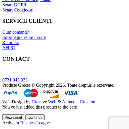
Setari GDPR
Setari Cookie-uri
SERVICII CLIENȚI
Cum comand?
Informații despre livrare
Returnări
ANPC
CONTACT
Adresa: Bucuresti, sect.5, Str. Sergent Constatin Musat 52 A
0731.043.033
Produse Grecia © Copyright 2026. Toate drepturile rezervate.
Web Design by
Creative Web
&
Allmedia Creation
You've just added this product to the cart:
Vezi coșul
Continuă
Active in
BusinessLeague