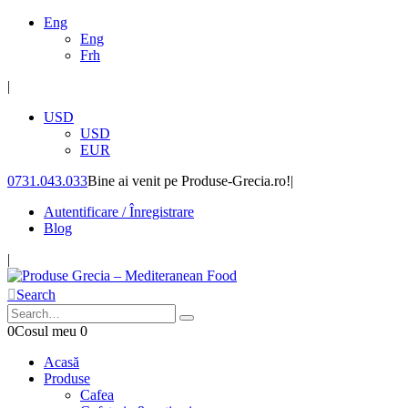
Eng
Eng
Frh
|
USD
USD
EUR
0731.043.033
Bine ai venit pe Produse-Grecia.ro!
|
Autentificare / Înregistrare
Blog
|
Search
0
Cosul meu
0
Acasă
Produse
Cafea