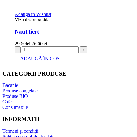
Adauga in Wishlist
Vizualizare rapida
Năut fiert
Prețul
Prețul
29.60
lei
26.00
lei
inițial
curent
-
+
a
este:
ADAUGĂ ÎN COȘ
fost:
26.00lei.
29.60lei.
CATEGORII PRODUSE
Bacanie
Produse congelate
Produse BIO
Cafea
Consumabile
INFORMATII
Termeni și condiții
Politică de confidențialitate