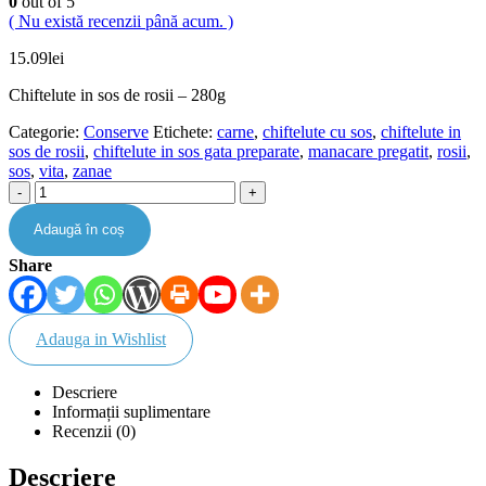
0
out of 5
( Nu există recenzii până acum. )
15.09
lei
Chiftelute in sos de rosii – 280g
Categorie:
Conserve
Etichete:
carne
,
chiftelute cu sos
,
chiftelute in
sos de rosii
,
chiftelute in sos gata preparate
,
manacare pregatit
,
rosii
,
sos
,
vita
,
zanae
-
+
Adaugă în coș
Share
Adauga in Wishlist
Descriere
Informații suplimentare
Recenzii (0)
Descriere