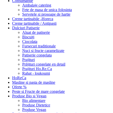
Consumabile
Ambalaje catering
Fete de masa de unica folosinta
Servetele si prosoape de hartie
Creme tartinabile -Horeca
Creme tartinabile / Antipasti
Dulciuri Patiserie
Aluat de patiserie
Biscuiți
Ciocolata
Fursecuri traditionale
Nuci si fructe caramelizate
Patiserie congelata
Prajituri
Prăjituri congelate en detail
Prajituri Ho.Re.Ca
Rahat - loukoumi
HoReCa
Masline si pasta de masline
Oferte %
Peste si Fructe de mare congelate
Produse Bio si Vegan
Bio alimentare
Produse Dietetice
Produse Vegan