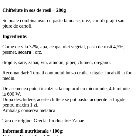
Chiftelute in sos de rosii – 280g
Se poate combina usor cu paste fainoase, orez, cartofi prajiti sau
piure de cartofi.
Ingrediente:
Carne de vita 32%, apa, ceapa, ulei vegetal, pasta de rosii 4,5%,
pesmet,
secara
, orz,
drojdie, sare, zahar, vin, amidon, piper, chimen, oregano.
Recomandari: Turnati continutul intr-o cratita / tigaie. Incalziti la foc
mediu.
De asemenea puteti incalzi si la cuptorul cu microunde, 4-6 minute
la 600 W.
Dupa deschidere, aceste chiftele se pot pastra acoperite la frigider
pentru maxim 1 zi.
Ambalaj: conserva metalica
Tara de origine: Grecia; Producator: Zanae
Informatii nutritionale / 100g: