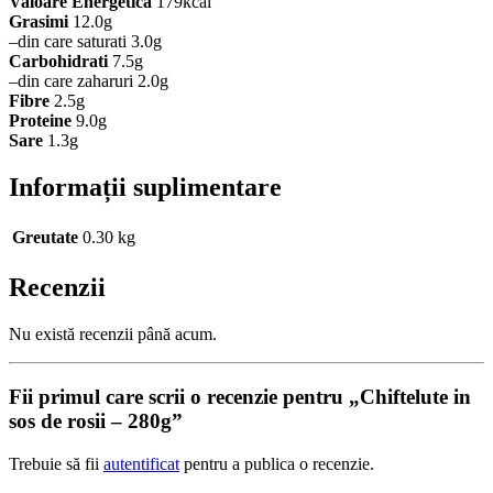
Valoare
Energetica
179kcal
Grasimi
12.0g
–din care saturati 3.0g
Carbohidrati
7.5g
–din care zaharuri 2.0g
Fibre
2.5g
Proteine
9.0g
Sare
1.3g
Informații suplimentare
Greutate
0.30 kg
Recenzii
Nu există recenzii până acum.
Fii primul care scrii o recenzie pentru „Chiftelute in
sos de rosii – 280g”
Trebuie să fii
autentificat
pentru a publica o recenzie.