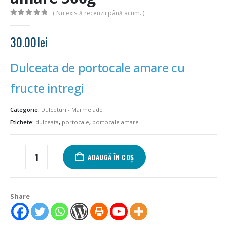
( Nu există recenzii până acum. )
0
out of 5
30.00
lei
Dulceata de portocale amare cu
fructe intregi
Categorie:
Dulcețuri - Marmelade
Etichete:
dulceata
,
portocale
,
portocale amare
ADAUGĂ ÎN COȘ
Share