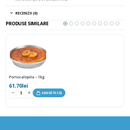
RECENZII (0)
PRODUSE SIMILARE
Cookies cu fulgi de ciocolata si portocale – 180g
17.00
lei
-
+
ADAUGĂ ÎN COȘ