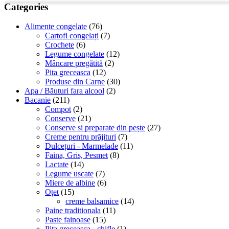
Categories
Alimente congelate
(76)
Cartofi congelați
(7)
Crochete
(6)
Legume congelate
(12)
Mâncare pregătită
(2)
Pita greceasca
(12)
Produse din Carne
(30)
Apa / Băuturi fara alcool
(2)
Bacanie
(211)
Compot
(2)
Conserve
(21)
Conserve si preparate din pește
(27)
Creme pentru prăjituri
(7)
Dulcețuri - Marmelade
(11)
Faina, Gris, Pesmet
(8)
Lactate
(14)
Legume uscate
(7)
Miere de albine
(6)
Oțet
(15)
creme balsamice
(14)
Paine traditionala
(11)
Paste fainoase
(15)
Pita greceasca - chifle
(1)