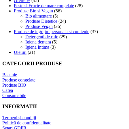
Oferte %
(35)
Peste si Fructe de mare congelate
(28)
Produse Bio si Vegan
(56)
Bio alimentare
(5)
Produse Dietetice
(24)
Produse Vegan
(26)
Produse de ingrijire personala si curatenie
(37)
Detergenti de rufe
(29)
Igiena dentara
(5)
Igiena Intima
(3)
Uleiuri
(21)
CATEGORII PRODUSE
Bacanie
Produse congelate
Produse BIO
Cafea
Consumabile
INFORMATII
Termeni și condiții
Politică de confidențialitate
Setari GDPR