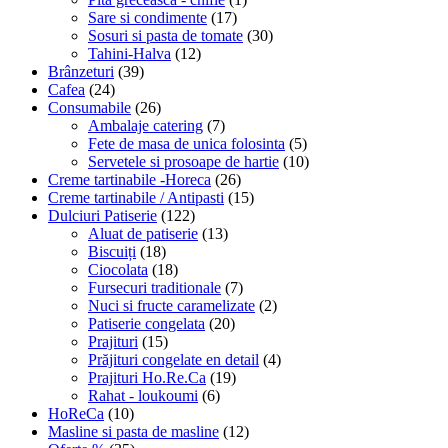
Sare si condimente
(17)
Sosuri si pasta de tomate
(30)
Tahini-Halva
(12)
Brânzeturi
(39)
Cafea
(24)
Consumabile
(26)
Ambalaje catering
(7)
Fete de masa de unica folosinta
(5)
Servetele si prosoape de hartie
(10)
Creme tartinabile -Horeca
(26)
Creme tartinabile / Antipasti
(15)
Dulciuri Patiserie
(122)
Aluat de patiserie
(13)
Biscuiți
(18)
Ciocolata
(18)
Fursecuri traditionale
(7)
Nuci si fructe caramelizate
(2)
Patiserie congelata
(20)
Prajituri
(15)
Prăjituri congelate en detail
(4)
Prajituri Ho.Re.Ca
(19)
Rahat - loukoumi
(6)
HoReCa
(10)
Masline si pasta de masline
(12)