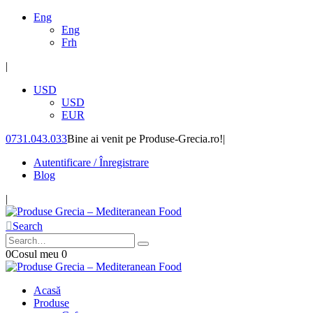
Eng
Eng
Frh
|
USD
USD
EUR
0731.043.033
Bine ai venit pe Produse-Grecia.ro!
|
Autentificare / Înregistrare
Blog
|
Search
0
Cosul meu
0
Acasă
Produse