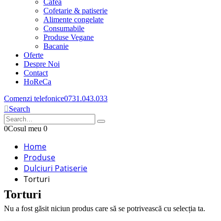
Cafea
Cofetarie & patiserie
Alimente congelate
Consumabile
Produse Vegane
Bacanie
Oferte
Despre Noi
Contact
HoReCa
Comenzi telefonice
0731.043.033
Search
0
Cosul meu
0
Home
Produse
Dulciuri Patiserie
Torturi
Torturi
Nu a fost găsit niciun produs care să se potrivească cu selecția ta.