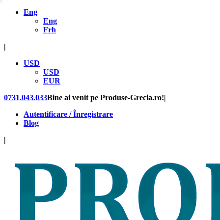
Eng
Eng
Frh
|
USD
USD
EUR
0731.043.033
Bine ai venit pe Produse-Grecia.ro!
|
Autentificare / Înregistrare
Blog
|