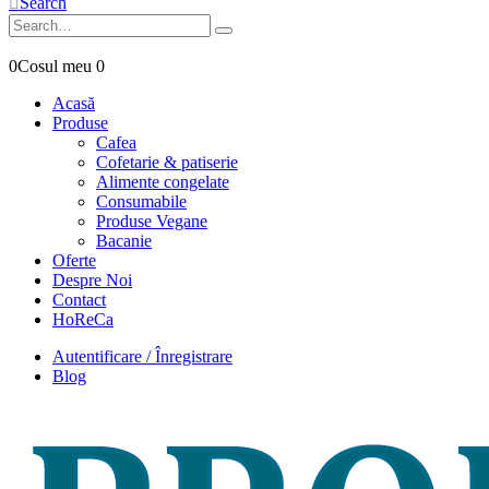
Search
0
Cosul meu
0
Acasă
Produse
Cafea
Cofetarie & patiserie
Alimente congelate
Consumabile
Produse Vegane
Bacanie
Oferte
Despre Noi
Contact
HoReCa
Autentificare / Înregistrare
Blog