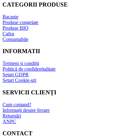
CATEGORII PRODUSE
Bacanie
Produse congelate
Produse BIO
Cafea
Consumabile
INFORMATII
Termeni și condiții
Politică de confidențialitate
Setari GDPR
Setari Cookie-uri
SERVICII CLIENȚI
Cum comand?
Informații despre livrare
Returnări
ANPC
CONTACT