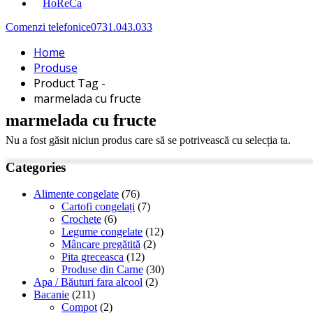
HoReCa
Comenzi telefonice
0731.043.033
Home
Produse
Product Tag -
marmelada cu fructe
marmelada cu fructe
Nu a fost găsit niciun produs care să se potrivească cu selecția ta.
Categories
Alimente congelate
(76)
Cartofi congelați
(7)
Crochete
(6)
Legume congelate
(12)
Mâncare pregătită
(2)
Pita greceasca
(12)
Produse din Carne
(30)
Apa / Băuturi fara alcool
(2)
Bacanie
(211)
Compot
(2)