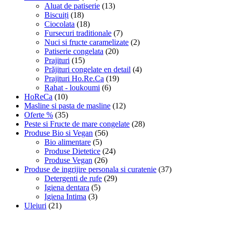
Aluat de patiserie
(13)
Biscuiți
(18)
Ciocolata
(18)
Fursecuri traditionale
(7)
Nuci si fructe caramelizate
(2)
Patiserie congelata
(20)
Prajituri
(15)
Prăjituri congelate en detail
(4)
Prajituri Ho.Re.Ca
(19)
Rahat - loukoumi
(6)
HoReCa
(10)
Masline si pasta de masline
(12)
Oferte %
(35)
Peste si Fructe de mare congelate
(28)
Produse Bio si Vegan
(56)
Bio alimentare
(5)
Produse Dietetice
(24)
Produse Vegan
(26)
Produse de ingrijire personala si curatenie
(37)
Detergenti de rufe
(29)
Igiena dentara
(5)
Igiena Intima
(3)
Uleiuri
(21)