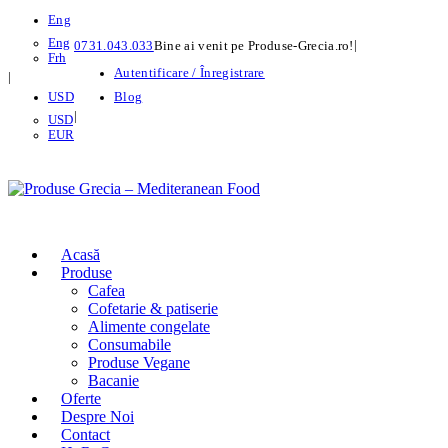
Eng
Eng
|
0731.043.033
Bine ai venit pe Produse-Grecia.ro!
Frh
Autentificare / Înregistrare
|
USD
Blog
|
USD
EUR
Acasă
Produse
Cafea
Cofetarie & patiserie
Alimente congelate
Consumabile
Produse Vegane
Bacanie
Oferte
Despre Noi
Contact