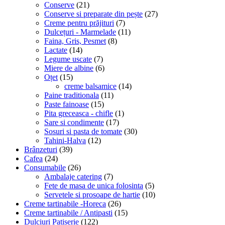
Conserve
(21)
Conserve si preparate din pește
(27)
Creme pentru prăjituri
(7)
Dulcețuri - Marmelade
(11)
Faina, Gris, Pesmet
(8)
Lactate
(14)
Legume uscate
(7)
Miere de albine
(6)
Oțet
(15)
creme balsamice
(14)
Paine traditionala
(11)
Paste fainoase
(15)
Pita greceasca - chifle
(1)
Sare si condimente
(17)
Sosuri si pasta de tomate
(30)
Tahini-Halva
(12)
Brânzeturi
(39)
Cafea
(24)
Consumabile
(26)
Ambalaje catering
(7)
Fete de masa de unica folosinta
(5)
Servetele si prosoape de hartie
(10)
Creme tartinabile -Horeca
(26)
Creme tartinabile / Antipasti
(15)
Dulciuri Patiserie
(122)