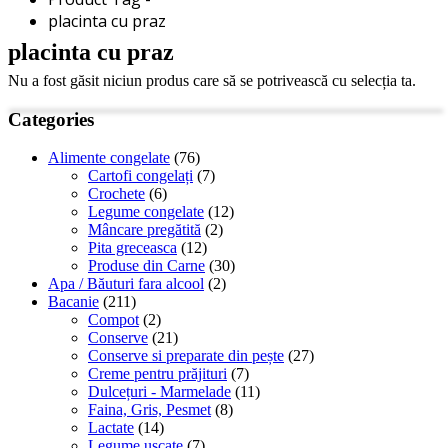
placinta cu praz
placinta cu praz
Nu a fost găsit niciun produs care să se potrivească cu selecția ta.
Categories
Alimente congelate
(76)
Cartofi congelați
(7)
Crochete
(6)
Legume congelate
(12)
Mâncare pregătită
(2)
Pita greceasca
(12)
Produse din Carne
(30)
Apa / Băuturi fara alcool
(2)
Bacanie
(211)
Compot
(2)
Conserve
(21)
Conserve si preparate din pește
(27)
Creme pentru prăjituri
(7)
Dulcețuri - Marmelade
(11)
Faina, Gris, Pesmet
(8)
Lactate
(14)
Legume uscate
(7)