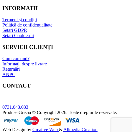
INFORMATII
Termeni și condiții
Politică de confidențialitate
Setari GDPR
Setari Cookie-uri
SERVICII CLIENȚI
Cum comand?
Informații despre livrare
Returnări
ANPC
CONTACT
Adresa: Bucuresti, sect.5, Str. Sergent Constatin Musat 52 A
0731.043.033
Produse Grecia © Copyright 2026. Toate drepturile rezervate.
Web Design by
Creative Web
&
Allmedia Creation