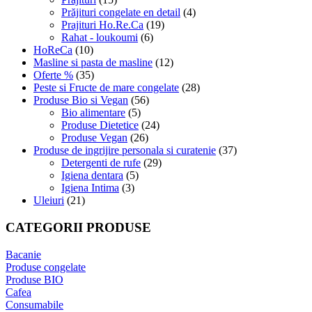
Prăjituri congelate en detail
(4)
Prajituri Ho.Re.Ca
(19)
Rahat - loukoumi
(6)
HoReCa
(10)
Masline si pasta de masline
(12)
Oferte %
(35)
Peste si Fructe de mare congelate
(28)
Produse Bio si Vegan
(56)
Bio alimentare
(5)
Produse Dietetice
(24)
Produse Vegan
(26)
Produse de ingrijire personala si curatenie
(37)
Detergenti de rufe
(29)
Igiena dentara
(5)
Igiena Intima
(3)
Uleiuri
(21)
CATEGORII PRODUSE
Bacanie
Produse congelate
Produse BIO
Cafea
Consumabile