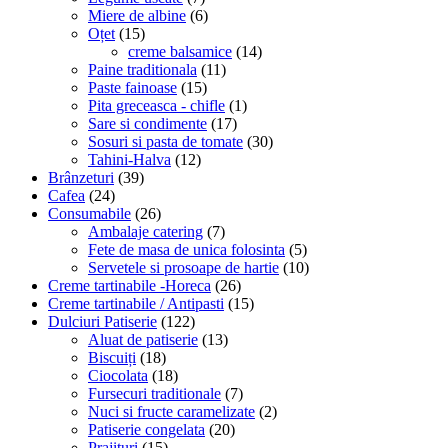
Miere de albine
(6)
Oțet
(15)
creme balsamice
(14)
Paine traditionala
(11)
Paste fainoase
(15)
Pita greceasca - chifle
(1)
Sare si condimente
(17)
Sosuri si pasta de tomate
(30)
Tahini-Halva
(12)
Brânzeturi
(39)
Cafea
(24)
Consumabile
(26)
Ambalaje catering
(7)
Fete de masa de unica folosinta
(5)
Servetele si prosoape de hartie
(10)
Creme tartinabile -Horeca
(26)
Creme tartinabile / Antipasti
(15)
Dulciuri Patiserie
(122)
Aluat de patiserie
(13)
Biscuiți
(18)
Ciocolata
(18)
Fursecuri traditionale
(7)
Nuci si fructe caramelizate
(2)
Patiserie congelata
(20)
Prajituri
(15)