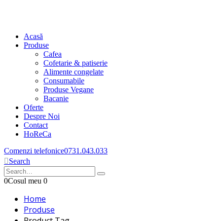
Acasă
Produse
Cafea
Cofetarie & patiserie
Alimente congelate
Consumabile
Produse Vegane
Bacanie
Oferte
Despre Noi
Contact
HoReCa
Comenzi telefonice
0731.043.033
Search
0
Cosul meu
0
Home
Produse
Product Tag -