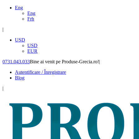
Eng
Eng
Frh
|
USD
USD
EUR
0731.043.033
Bine ai venit pe Produse-Grecia.ro!
|
Autentificare / Înregistrare
Blog
|