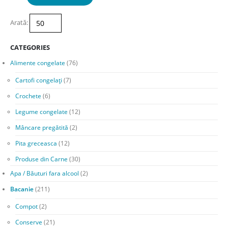
14.00lei.
Arată:
CATEGORIES
Alimente congelate
(76)
Cartofi congelați
(7)
Crochete
(6)
Legume congelate
(12)
Mâncare pregătită
(2)
Pita greceasca
(12)
Produse din Carne
(30)
Apa / Băuturi fara alcool
(2)
Bacanie
(211)
Compot
(2)
Conserve
(21)