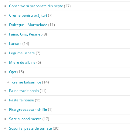
Conserve si preparate din pește
(27)
Creme pentru prăjituri
(7)
Dulcețuri - Marmelade
(11)
Faina, Gris, Pesmet
(8)
Lactate
(14)
Legume uscate
(7)
Miere de albine
(6)
Oțet
(15)
creme balsamice
(14)
Paine traditionala
(11)
Paste fainoase
(15)
Pita greceasca - chifle
(1)
Sare si condimente
(17)
Sosuri si pasta de tomate
(30)