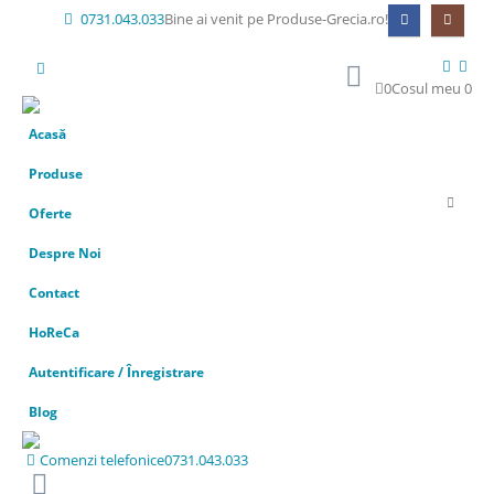
0731.043.033
Bine ai venit pe Produse-Grecia.ro!
0
Cosul meu
0
Acasă
Produse
Oferte
Despre Noi
Contact
HoReCa
Autentificare / Înregistrare
Blog
Comenzi telefonice
0731.043.033