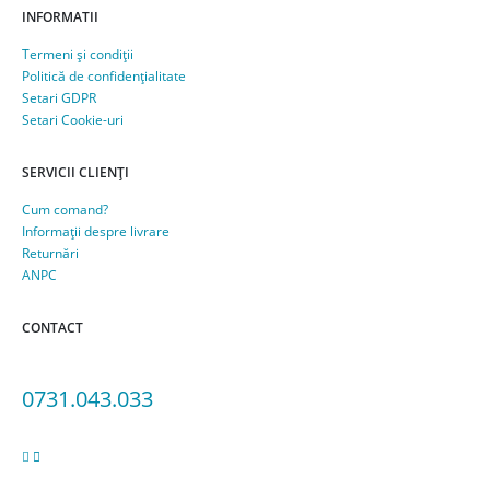
INFORMATII
Termeni și condiții
Politică de confidențialitate
Setari GDPR
Setari Cookie-uri
SERVICII CLIENȚI
Cum comand?
Informații despre livrare
Returnări
ANPC
CONTACT
Adresa: Bucuresti, sect.5, Str. Sergent Constatin Musat 52 A
0731.043.033