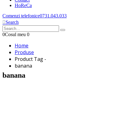
HoReCa
Comenzi telefonice
0731.043.033
Search
0
Cosul meu
0
Home
Produse
Product Tag -
banana
banana