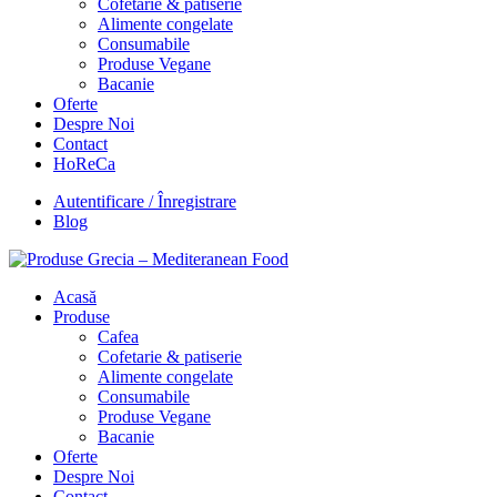
Cofetarie & patiserie
Alimente congelate
Consumabile
Produse Vegane
Bacanie
Oferte
Despre Noi
Contact
HoReCa
Autentificare / Înregistrare
Blog
Acasă
Produse
Cafea
Cofetarie & patiserie
Alimente congelate
Consumabile
Produse Vegane
Bacanie
Oferte
Despre Noi
Contact