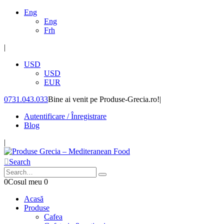
Eng
Eng
Frh
|
USD
USD
EUR
0731.043.033
Bine ai venit pe Produse-Grecia.ro!
|
Autentificare / Înregistrare
Blog
|
Search
0
Cosul meu
0
Acasă
Produse
Cafea