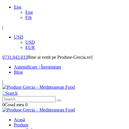
Eng
Eng
Frh
|
USD
USD
EUR
0731.043.033
Bine ai venit pe Produse-Grecia.ro!
|
Autentificare / Înregistrare
Blog
|
Search
0
Cosul meu
0
Acasă
Produse