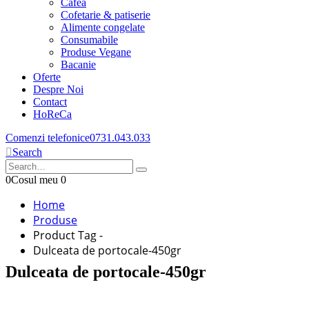
Cafea
Cofetarie & patiserie
Alimente congelate
Consumabile
Produse Vegane
Bacanie
Oferte
Despre Noi
Contact
HoReCa
Comenzi telefonice
0731.043.033
Search
0
Cosul meu
0
Home
Produse
Product Tag -
Dulceata de portocale-450gr
Dulceata de portocale-450gr