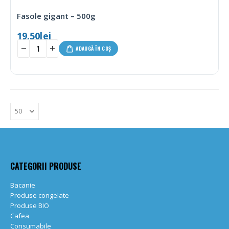
Fasole gigant – 500g
19.50
lei
ADAUGĂ ÎN COȘ
CATEGORII PRODUSE
Bacanie
Produse congelate
Produse BIO
Cafea
Consumabile