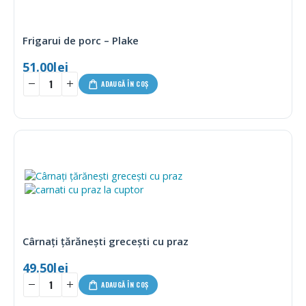
Frigarui de porc – Plake
51.00
lei
ADAUGĂ ÎN COȘ
Cârnați țărănești grecești cu praz
49.50
lei
ADAUGĂ ÎN COȘ