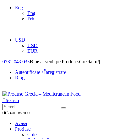
Eng
Eng
Frh
|
USD
USD
EUR
0731.043.033
Bine ai venit pe Produse-Grecia.ro!
|
Autentificare / Înregistrare
Blog
|
Search
0
Cosul meu
0
Acasă
Produse
Cafea