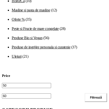
HoReCa
(10)
Masline si pasta de masline
(12)
Oferte %
(35)
Peste si Fructe de mare congelate
(28)
Produse Bio si Vegan
(56)
Produse de ingrijire personala si curatenie
(37)
Uleiuri
(21)
Price
Preț
Preț
Filtrează
minim
maxim