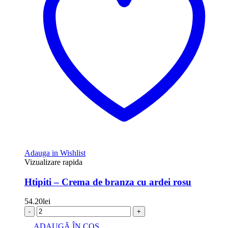
Adauga in Wishlist
Vizualizare rapida
Htipiti – Crema de branza cu ardei rosu
54.20
lei
-
+
ADAUGĂ ÎN COȘ