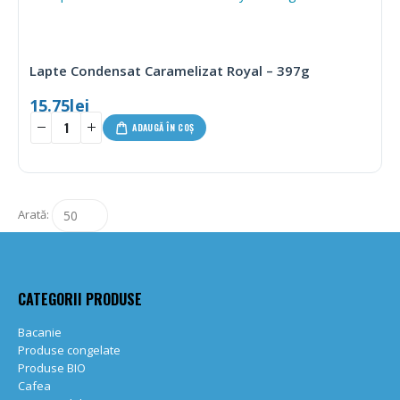
Lapte Condensat Caramelizat Royal – 397g
15.75
lei
ADAUGĂ ÎN COȘ
Arată:
CATEGORII PRODUSE
Bacanie
Produse congelate
Produse BIO
Cafea