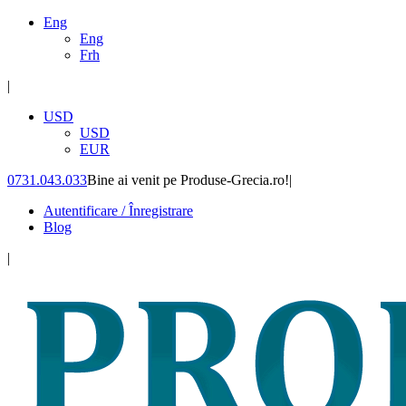
Eng
Eng
Frh
|
USD
USD
EUR
0731.043.033
Bine ai venit pe Produse-Grecia.ro!
|
Autentificare / Înregistrare
Blog
|