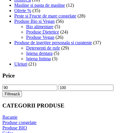
Masline si pasta de masline
(12)
Oferte %
(35)
Peste si Fructe de mare congelate
(28)
Produse Bio si Vegan
(56)
Bio alimentare
(5)
Produse Dietetice
(24)
Produse Vegan
(26)
Produse de ingrijire personala si curatenie
(37)
Detergenti de rufe
(29)
Igiena dentara
(5)
Igiena Intima
(3)
Uleiuri
(21)
Price
Preț
Preț
minim
maxim
Filtrează
CATEGORII PRODUSE
Bacanie
Produse congelate
Produse BIO