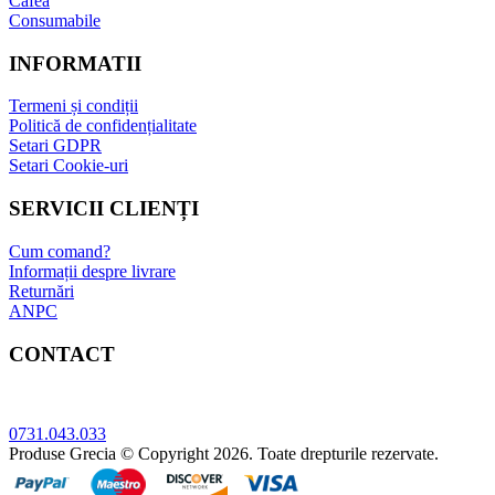
Cafea
Consumabile
INFORMATII
Termeni și condiții
Politică de confidențialitate
Setari GDPR
Setari Cookie-uri
SERVICII CLIENȚI
Cum comand?
Informații despre livrare
Returnări
ANPC
CONTACT
Adresa: Bucuresti, sect.5, Str. Sergent Constatin Musat 52 A
0731.043.033
Produse Grecia © Copyright 2026. Toate drepturile rezervate.