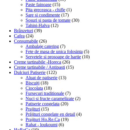
Paste fainoase
(15)
Pita greceasca - chifle
(1)
Sare si condimente
(17)
Sosuri si pasta de tomate
(30)
Tahini-Halva
(12)
Brânzeturi
(39)
Cafea
(24)
Consumabile
(26)
Ambalaje catering
(7)
Fete de masa de unica folosinta
(5)
Servetele si prosoape de hartie
(10)
Creme tartinabile -Horeca
(26)
Creme tartinabile / Antipasti
(15)
Dulciuri Patiserie
(122)
Aluat de patiserie
(13)
Biscuiți
(18)
Ciocolata
(18)
Fursecuri traditionale
(7)
Nuci si fructe caramelizate
(2)
Patiserie congelata
(20)
Prajituri
(15)
Prăjituri congelate en detail
(4)
Prajituri Ho.Re.Ca
(19)
Rahat - loukoumi
(6)
HoReCa
(10)