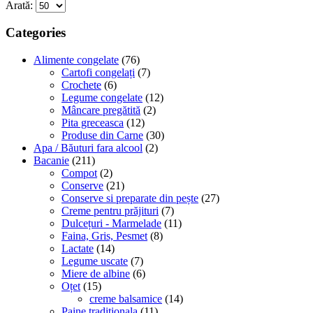
Arată:
Categories
Alimente congelate
(76)
Cartofi congelați
(7)
Crochete
(6)
Legume congelate
(12)
Mâncare pregătită
(2)
Pita greceasca
(12)
Produse din Carne
(30)
Apa / Băuturi fara alcool
(2)
Bacanie
(211)
Compot
(2)
Conserve
(21)
Conserve si preparate din pește
(27)
Creme pentru prăjituri
(7)
Dulcețuri - Marmelade
(11)
Faina, Gris, Pesmet
(8)
Lactate
(14)
Legume uscate
(7)
Miere de albine
(6)
Oțet
(15)
creme balsamice
(14)
Paine traditionala
(11)