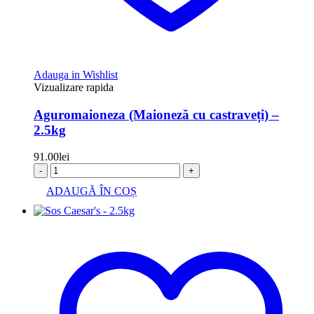
Adauga in Wishlist
Vizualizare rapida
Aguromaioneza (Maioneză cu castraveți) –
2.5kg
91.00
lei
-
+
ADAUGĂ ÎN COȘ