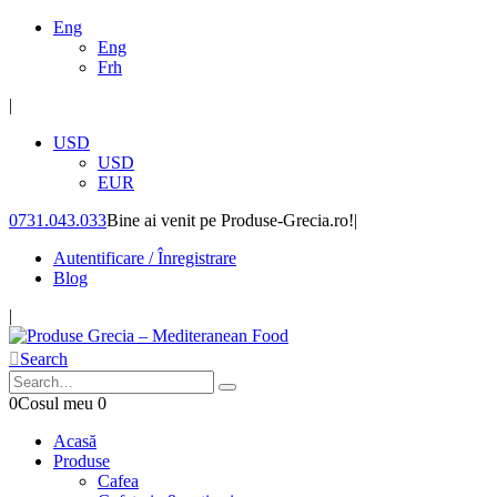
Eng
Eng
Frh
|
USD
USD
EUR
0731.043.033
Bine ai venit pe Produse-Grecia.ro!
|
Autentificare / Înregistrare
Blog
|
Search
0
Cosul meu
0
Acasă
Produse
Cafea