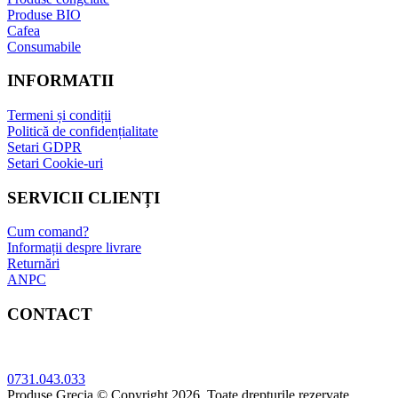
Produse BIO
Cafea
Consumabile
INFORMATII
Termeni și condiții
Politică de confidențialitate
Setari GDPR
Setari Cookie-uri
SERVICII CLIENȚI
Cum comand?
Informații despre livrare
Returnări
ANPC
CONTACT
Adresa: Bucuresti, sect.5, Str. Sergent Constatin Musat 52 A
0731.043.033
Produse Grecia © Copyright 2026. Toate drepturile rezervate.