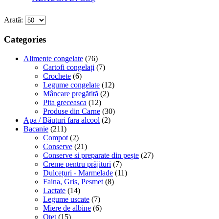
Arată:
Categories
Alimente congelate
(76)
Cartofi congelați
(7)
Crochete
(6)
Legume congelate
(12)
Mâncare pregătită
(2)
Pita greceasca
(12)
Produse din Carne
(30)
Apa / Băuturi fara alcool
(2)
Bacanie
(211)
Compot
(2)
Conserve
(21)
Conserve si preparate din pește
(27)
Creme pentru prăjituri
(7)
Dulcețuri - Marmelade
(11)
Faina, Gris, Pesmet
(8)
Lactate
(14)
Legume uscate
(7)
Miere de albine
(6)
Oțet
(15)