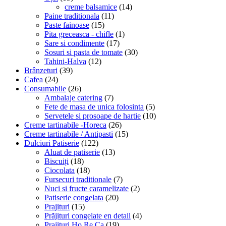
creme balsamice
(14)
Paine traditionala
(11)
Paste fainoase
(15)
Pita greceasca - chifle
(1)
Sare si condimente
(17)
Sosuri si pasta de tomate
(30)
Tahini-Halva
(12)
Brânzeturi
(39)
Cafea
(24)
Consumabile
(26)
Ambalaje catering
(7)
Fete de masa de unica folosinta
(5)
Servetele si prosoape de hartie
(10)
Creme tartinabile -Horeca
(26)
Creme tartinabile / Antipasti
(15)
Dulciuri Patiserie
(122)
Aluat de patiserie
(13)
Biscuiți
(18)
Ciocolata
(18)
Fursecuri traditionale
(7)
Nuci si fructe caramelizate
(2)
Patiserie congelata
(20)
Prajituri
(15)
Prăjituri congelate en detail
(4)
Prajituri Ho.Re.Ca
(19)