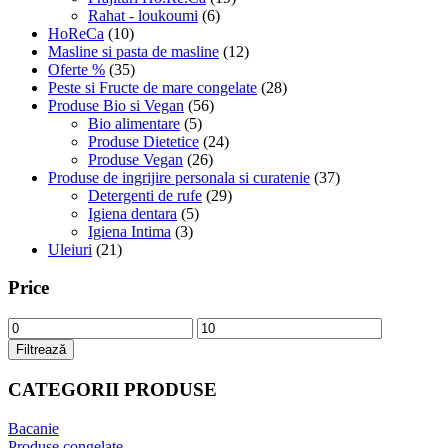
Rahat - loukoumi
(6)
HoReCa
(10)
Masline si pasta de masline
(12)
Oferte %
(35)
Peste si Fructe de mare congelate
(28)
Produse Bio si Vegan
(56)
Bio alimentare
(5)
Produse Dietetice
(24)
Produse Vegan
(26)
Produse de ingrijire personala si curatenie
(37)
Detergenti de rufe
(29)
Igiena dentara
(5)
Igiena Intima
(3)
Uleiuri
(21)
Price
Preț
Preț
minim
maxim
Filtrează
CATEGORII PRODUSE
Bacanie
Produse congelate