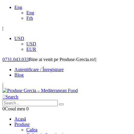
Eng
Eng
Frh
|
USD
USD
EUR
0731.043.033
Bine ai venit pe Produse-Grecia.ro!
|
Autentificare / Înregistrare
Blog
|
Search
0
Cosul meu
0
Acasă
Produse
Cafea