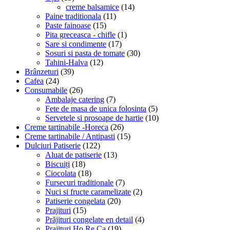
creme balsamice
(14)
Paine traditionala
(11)
Paste fainoase
(15)
Pita greceasca - chifle
(1)
Sare si condimente
(17)
Sosuri si pasta de tomate
(30)
Tahini-Halva
(12)
Brânzeturi
(39)
Cafea
(24)
Consumabile
(26)
Ambalaje catering
(7)
Fete de masa de unica folosinta
(5)
Servetele si prosoape de hartie
(10)
Creme tartinabile -Horeca
(26)
Creme tartinabile / Antipasti
(15)
Dulciuri Patiserie
(122)
Aluat de patiserie
(13)
Biscuiți
(18)
Ciocolata
(18)
Fursecuri traditionale
(7)
Nuci si fructe caramelizate
(2)
Patiserie congelata
(20)
Prajituri
(15)
Prăjituri congelate en detail
(4)
Prajituri Ho.Re.Ca
(19)