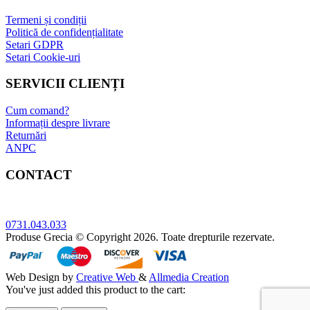
Termeni și condiții
Politică de confidențialitate
Setari GDPR
Setari Cookie-uri
SERVICII CLIENȚI
Cum comand?
Informații despre livrare
Returnări
ANPC
CONTACT
Adresa: Bucuresti, sect.5, Str. Sergent Constatin Musat 52 A
0731.043.033
Produse Grecia © Copyright 2026. Toate drepturile rezervate.
Web Design by
Creative Web
&
Allmedia Creation
You've just added this product to the cart: