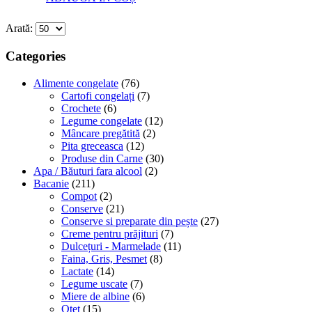
Arată:
Categories
Alimente congelate
(76)
Cartofi congelați
(7)
Crochete
(6)
Legume congelate
(12)
Mâncare pregătită
(2)
Pita greceasca
(12)
Produse din Carne
(30)
Apa / Băuturi fara alcool
(2)
Bacanie
(211)
Compot
(2)
Conserve
(21)
Conserve si preparate din pește
(27)
Creme pentru prăjituri
(7)
Dulcețuri - Marmelade
(11)
Faina, Gris, Pesmet
(8)
Lactate
(14)
Legume uscate
(7)
Miere de albine
(6)
Oțet
(15)