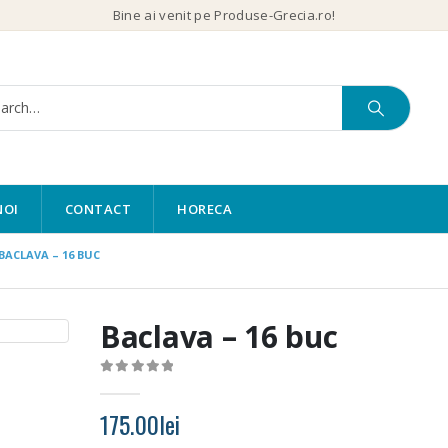
Bine ai venit pe Produse-Grecia.ro!
NOI
CONTACT
HORECA
BACLAVA – 16 BUC
Baclava – 16 buc
0
out of 5
175.00
lei