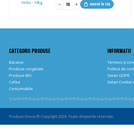
-
+
ADAUGĂ ÎN COȘ
CATEGORII PRODUSE
INFORMATII
Bacanie
Termeni și cond
Produse congelate
Politică de con
Produse BIO
Setari GDPR
Cafea
Setari Cookie-u
Consumabile
Produse Grecia © Copyright 2026. Toate drepturile rezervate.