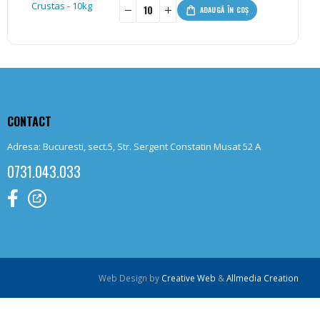
-
+
ADAUGĂ ÎN COȘ
CONTACT
Adresa: Bucuresti, sect.5, Str. Sergent Constatin Musat 52 A
0731.043.033
Web Design by
Creative Web
&
Allmedia Creation