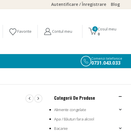
Autentificare / Înregistrare
Blog
Cosul meu
0
0
Comenzi telefonice
0731.043.033
Categorii De Produse
Alimente congelate
Apa / Băuturi fara alcool
Bacanie