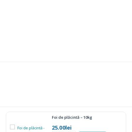
Aluat de foietaj Crustas – 10kg
27.60
lei