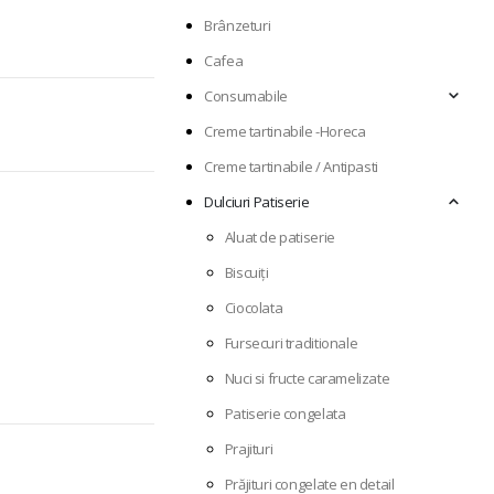
Brânzeturi
Cafea
Consumabile
Creme tartinabile -Horeca
Creme tartinabile / Antipasti
Dulciuri Patiserie
Aluat de patiserie
Biscuiți
Ciocolata
Fursecuri traditionale
Nuci si fructe caramelizate
Patiserie congelata
Prajituri
Prăjituri congelate en detail