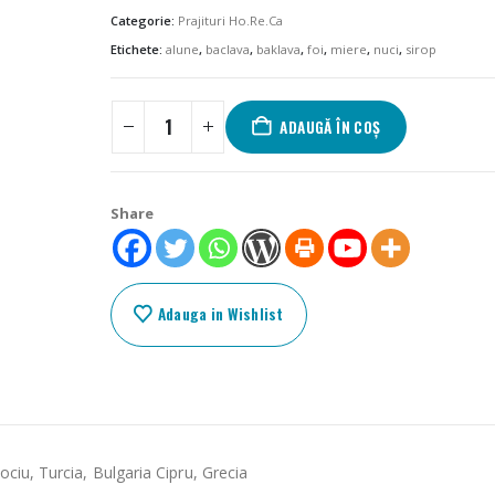
Categorie:
Prajituri Ho.Re.Ca
Etichete:
alune
,
baclava
,
baklava
,
foi
,
miere
,
nuci
,
sirop
ADAUGĂ ÎN COȘ
Share
Adauga in Wishlist
ociu, Turcia, Bulgaria Cipru, Grecia