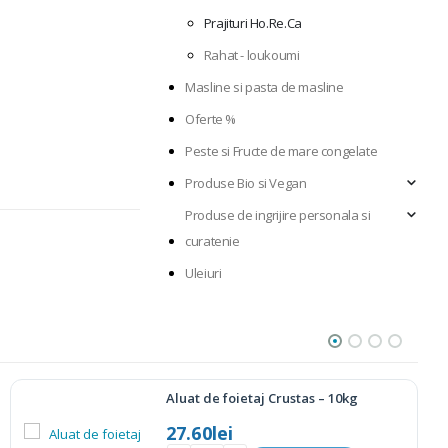
Prajituri Ho.Re.Ca
Rahat - loukoumi
Masline si pasta de masline
Oferte %
Peste si Fructe de mare congelate
Produse Bio si Vegan
Produse de ingrijire personala si
curatenie
Uleiuri
Melomacaron (fursecuri cu miere) – 450g
34.60
lei