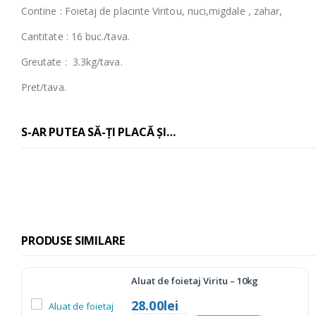
Contine : Foietaj de placinte Viritou, nuci,migdale , zahar,
Cantitate : 16 buc./tava.
Greutate : 3.3kg/tava.
Pret/tava.
S-AR PUTEA SĂ-ȚI PLACĂ ȘI…
PRODUSE SIMILARE
Foi de plăcintă – 10kg
25.00
lei