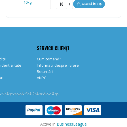
-
+
ADAUGĂ ÎN COȘ
SERVICII CLIENȚI
iții
Cum comand?
fidențialitate
Informații despre livrare
Returnări
ri
ANPC
Active in
BusinessLeague