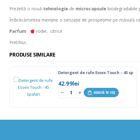
Prezintă o nouă
tehnologie
de
microcapsule
biodegradabile p
Îmbrăcămintea menține o senzație de prospețime pe măsură ce par
Parfum
:
rodie, citrice
Pret/buc.
PRODUSE SIMILARE
ari
Detergent de rufe Skip (pudra) – 67spal
84.99
lei
112.75
lei
-25%
ADAUGĂ ÎN COȘ
-
+