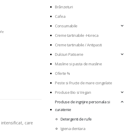
Brânzeturi
Cafea
Consumabile
ufe
Creme tartinabile -Horeca
Creme tartinabile / Antipasti
Dulciuri Patiserie
Masline si pasta de masline
Oferte %
Peste si Fructe de mare congelate
Produse Bio si Vegan
Produse de ingrijire personala si
curatenie
Detergenti de rufe
ntensificat, care
Igiena dentara