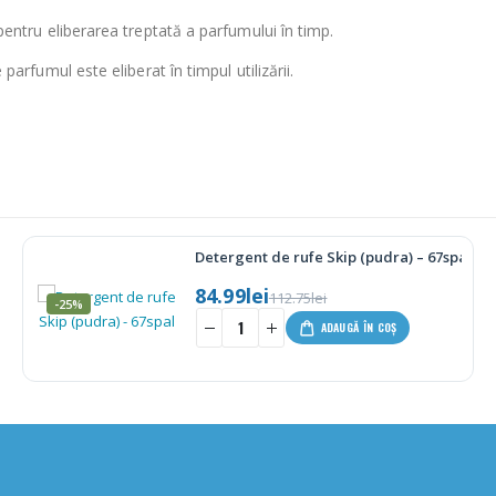
entru eliberarea treptată a parfumului în timp.
fumul este eliberat în timpul utilizării.
Soluție de curatare multi suprafete Endles
-37%
7.15
lei
11.30
lei
-
+
-
ADAUGĂ ÎN COȘ