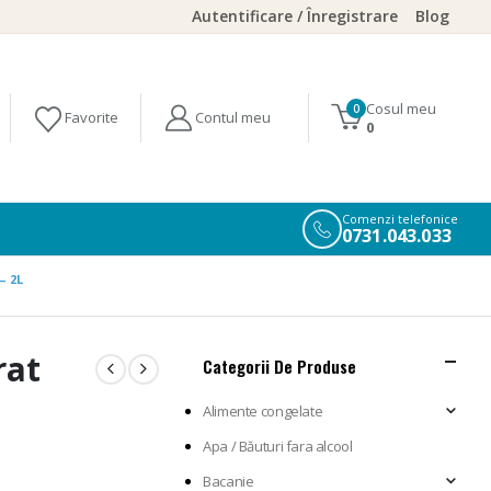
Autentificare / Înregistrare
Blog
Cosul meu
0
0
Comenzi telefonice
0731.043.033
– 2L
rat
Categorii De Produse
Alimente congelate
Apa / Băuturi fara alcool
Bacanie