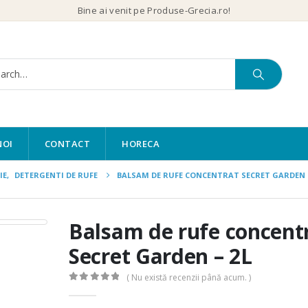
Bine ai venit pe Produse-Grecia.ro!
NOI
CONTACT
HORECA
IE
,
DETERGENTI DE RUFE
BALSAM DE RUFE CONCENTRAT SECRET GARDEN 
Balsam de rufe concent
Secret Garden – 2L
( Nu există recenzii până acum. )
0
out of 5