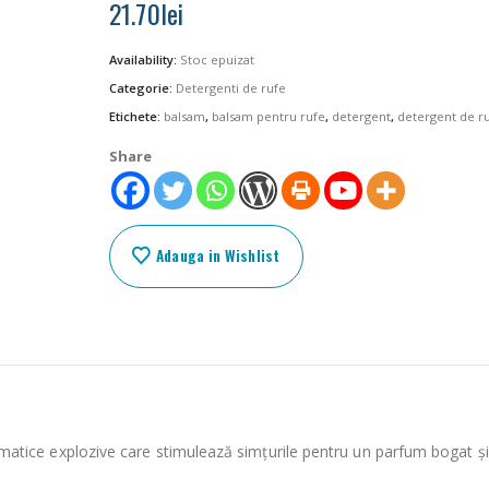
21.70
lei
Availability:
Stoc epuizat
Categorie:
Detergenti de rufe
Etichete:
balsam
,
balsam pentru rufe
,
detergent
,
detergent de r
Share
Adauga in Wishlist
atice explozive care stimulează simțurile pentru un parfum bogat și i