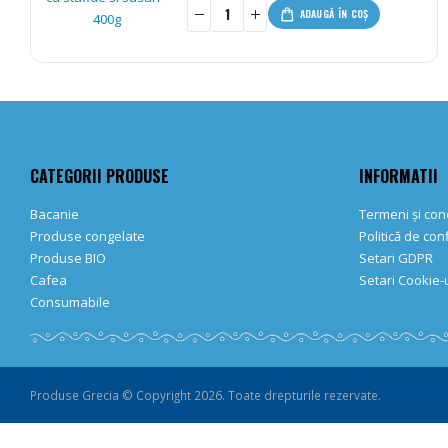
-
+
ADAUGĂ ÎN COȘ
CATEGORII PRODUSE
INFORMATII
Bacanie
Termeni și cond
Produse congelate
Politică de con
Produse BIO
Setari GDPR
Cafea
Setari Cookie-u
Consumabile
Produse Grecia © Copyright 2026. Toate drepturile rezervate.