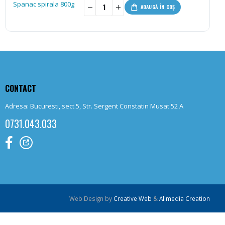
-
+
ADAUGĂ ÎN COȘ
CONTACT
Adresa: Bucuresti, sect.5, Str. Sergent Constatin Musat 52 A
0731.043.033
Web Design by
Creative Web
&
Allmedia Creation