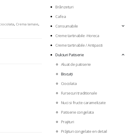
Brânzeturi
Cafea
ciocolata
,
Crema lamaie
,
Consumabile
Creme tartinabile -Horeca
Creme tartinabile / Antipasti
Dulciuri Patiserie
Aluat de patiserie
Biscuiți
Ciocolata
Fursecuri traditionale
Nuci si fructe caramelizate
Patiserie congelata
Prajituri
Prăjituri congelate en detail