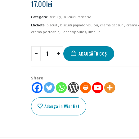
17.00
lei
Categorii:
Biscuiți
,
Dulciuri Patiserie
Etichete:
biscuiti
,
biscuiti papadopoulou
,
crema capsuni
,
crema 
crema portocale
,
Papadopoulos
,
umplut
ADAUGĂ ÎN COȘ
Share
Adauga in Wishlist