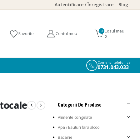
Autentificare / Înregistrare
Blog
Cosul meu
0
0
Comenzi telefonice
0731.043.033
rtocale
Categorii De Produse
Alimente congelate
Apa / Băuturi fara alcool
Bacanie