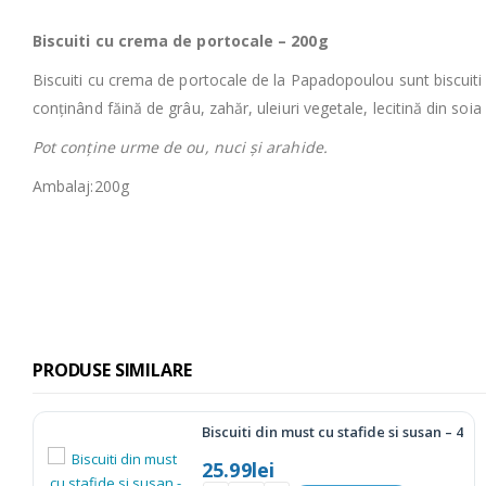
Biscuiti cu crema de portocale – 200g
Biscuiti cu crema de portocale de la Papadopoulou sunt biscuit
conținând făină de grâu, zahăr, uleiuri vegetale, lecitină din soia
Pot conține urme de ou, nuci și arahide.
Ambalaj:200g
PRODUSE SIMILARE
400g
Ciocolata KISS – 27.5g
6.00
lei