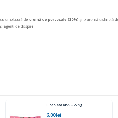
i cu umplutură de
cremă de portocale (30%)
și o aromă distinctă d
 și agenți de dospire.
Plăcintă cu Feta și Spanac spirala 800g
27.55
lei