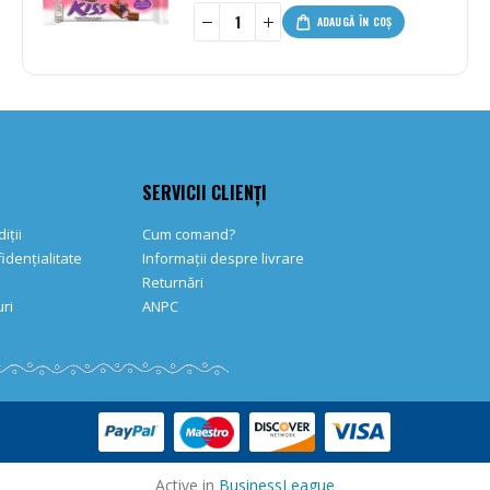
-
+
ADAUGĂ ÎN COȘ
SERVICII CLIENȚI
iții
Cum comand?
fidențialitate
Informații despre livrare
Returnări
ri
ANPC
Active in
BusinessLeague