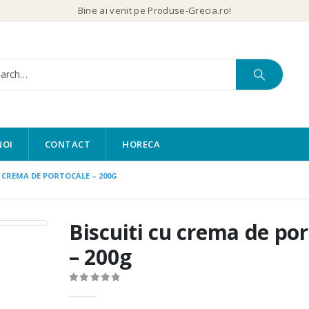
Bine ai venit pe Produse-Grecia.ro!
NOI
CONTACT
HORECA
U CREMA DE PORTOCALE – 200G
Biscuiti cu crema de po
– 200g
0
out of 5