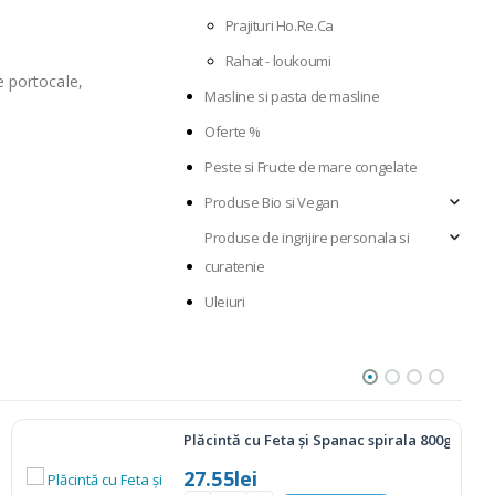
Prajituri Ho.Re.Ca
Rahat - loukoumi
e portocale,
Masline si pasta de masline
Oferte %
Peste si Fructe de mare congelate
Produse Bio si Vegan
Produse de ingrijire personala si
curatenie
Uleiuri
Cookies cacao cu fulgi de ciocolata – 180g
18.00
lei