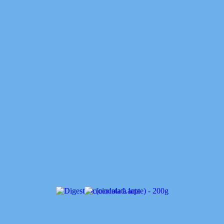
te
o
,
ouzo