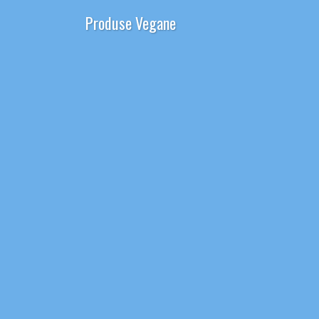
Produse Vegane
Oferte
Despre Noi
Contact
HoReCa
Comenzi telefonice
0731.043.033
Search
0
Cosul meu
0
Home
Produse
Dulciuri Patiserie
,
Bomboane / guma de mestecat
Bomboane cu ouzo
Bomboane cu ouzo