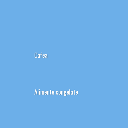
Autentificare / Înregistrare
Blog
Acasă
Produse
Cafea
Alimente congelate