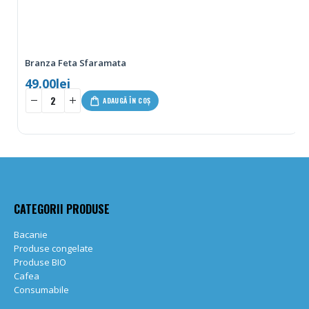
Branza Feta Sfaramata
49.00
lei
-
+
ADAUGĂ ÎN COȘ
CATEGORII PRODUSE
Bacanie
Produse congelate
Produse BIO
Cafea
Consumabile