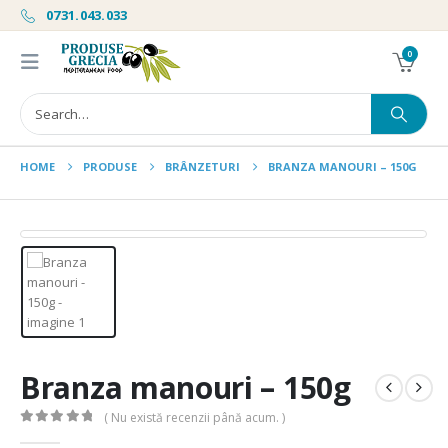
0731.043.033
0
HOME
PRODUSE
BRÂNZETURI
BRANZA MANOURI – 150G
Branza manouri – 150g
( Nu există recenzii până acum. )
0
out of 5