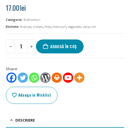
17.00
lei
Categorie:
Brânzeturi
Etichete:
branza
,
cretan
,
feta
,
manouri
,
saganaki
,
vaca
,
vin
ADAUGĂ ÎN COȘ
Share
Adauga in Wishlist
DESCRIERE