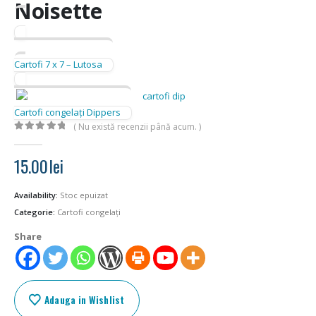
Noisette
Cartofi 7 x 7 – Lutosa
Cartofi congelați Dippers
( Nu există recenzii până acum. )
0
out of 5
15.00
lei
Availability:
Stoc epuizat
Categorie:
Cartofi congelați
Share
Adauga in Wishlist