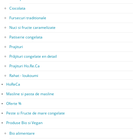
Ciocolata
Fursecuri traditionale
Nuci si fructe caramelizate
Patiserie congelata
Prajituri
Prăjituri congelate en detail
Prajituri Ho.Re.Ca
Rahat - loukoumi
HoReCa
Masline si pasta de masline
Oferte %
Peste si Fructe de mare congelate
Produse Bio si Vegan
Bio alimentare