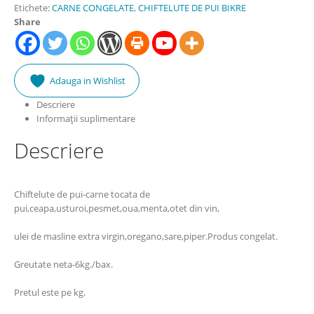
Etichete:
CARNE CONGELATE
,
CHIFTELUTE DE PUI BIKRE
Share
Adauga in Wishlist
Descriere
Informații suplimentare
Descriere
Chiftelute de pui-carne tocata de
pui,ceapa,usturoi,pesmet,oua,menta,otet din vin,
ulei de masline extra virgin,oregano,sare,piper.Produs congelat.
Greutate neta-6kg./bax.
Pretul este pe kg.