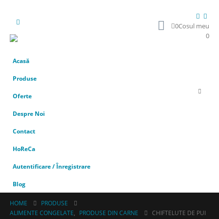
0
Cosul meu
0
Acasă
Produse
Oferte
Despre Noi
Contact
HoReCa
Autentificare / Înregistrare
Blog
HOME
PRODUSE
ALIMENTE CONGELATE
,
PRODUSE DIN CARNE
CHIFTELUTE DE PUI