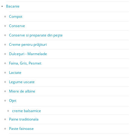
Bacanie
Compot
Conserve
Conserve si preparate din pește
Creme pentru prăjituri
Dulcețuri - Marmelade
Faina, Gris, Pesmet
Lactate
Legume uscate
Miere de albine
Oțet
creme balsamice
Paine traditionala
Paste fainoase