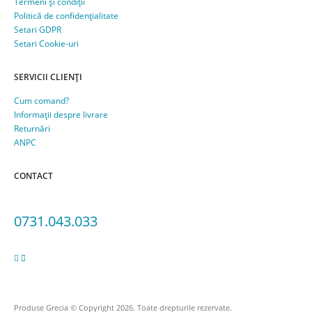
Termeni și condiții
Politică de confidențialitate
Setari GDPR
Setari Cookie-uri
SERVICII CLIENȚI
Cum comand?
Informații despre livrare
Returnări
ANPC
CONTACT
Adresa: Bucuresti, sect.5, Str. Sergent Constatin Musat 52 A
0731.043.033
Produse Grecia © Copyright 2026. Toate drepturile rezervate.