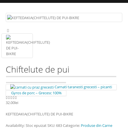
Chiftelute de pui
Carnati taranesti grecesti – picanti
Gyros de porc – Grecesc 100%
32.00
lei
0
out of 5
KEFTEDAKIA(CHIFTELUTE) DE PUI-BIKRE
Availability:
Stoc epuizat
SKU:
683
Categorie:
Produse din Carne