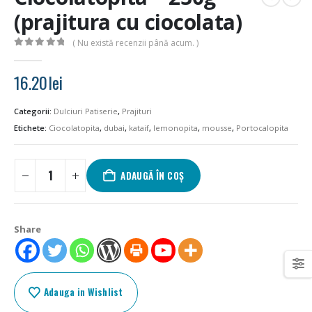
(prajitura cu ciocolata)
( Nu există recenzii până acum. )
0
out of 5
16.20
lei
Categorii:
Dulciuri Patiserie
,
Prajituri
Etichete:
Ciocolatopita
,
dubai
,
kataif
,
lemonopita
,
mousse
,
Portocalopita
ADAUGĂ ÎN COȘ
Share
Adauga in Wishlist