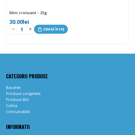
– 25g
Ciocolata KISS – 
6.00
lei
-
+
ADAUGĂ ÎN COȘ
CATEGORII PRODUSE
Bacanie
Produse congelate
Produse BIO
Cafea
Consumabile
INFORMATII