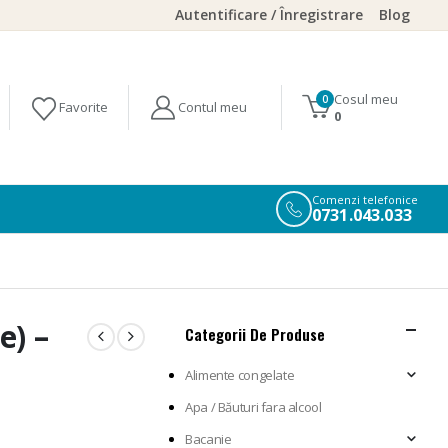
Autentificare / Înregistrare
Blog
Cosul meu
0
0
Comenzi telefonice
0731.043.033
e) –
Categorii De Produse
Alimente congelate
Apa / Băuturi fara alcool
Bacanie