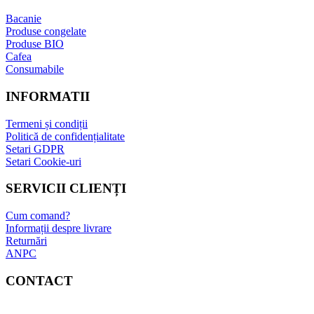
Bacanie
Produse congelate
Produse BIO
Cafea
Consumabile
INFORMATII
Termeni și condiții
Politică de confidențialitate
Setari GDPR
Setari Cookie-uri
SERVICII CLIENȚI
Cum comand?
Informații despre livrare
Returnări
ANPC
CONTACT
Adresa: Bucuresti, sect.5, Str. Sergent Constatin Musat 52 A