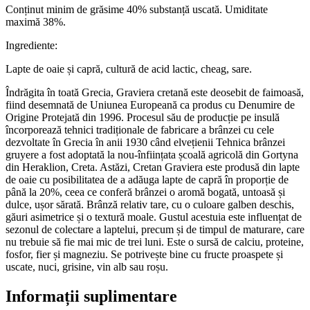
Conținut minim de grăsime 40% substanță uscată. Umiditate
maximă 38%.
Ingrediente:
Lapte de oaie și capră, cultură de acid lactic, cheag, sare.
Îndrăgita în toată Grecia, Graviera cretană este deosebit de faimoasă,
fiind desemnată de Uniunea Europeană ca produs cu Denumire de
Origine Protejată din 1996. Procesul său de producție pe insulă
încorporează tehnici tradiționale de fabricare a brânzei cu cele
dezvoltate în Grecia în anii 1930 când elvețienii Tehnica brânzei
gruyere a fost adoptată la nou-înființata școală agricolă din Gortyna
din Heraklion, Creta. Astăzi, Cretan Graviera este produsă din lapte
de oaie cu posibilitatea de a adăuga lapte de capră în proporție de
până la 20%, ceea ce conferă brânzei o aromă bogată, untoasă și
dulce, ușor sărată. Brânză relativ tare, cu o culoare galben deschis,
găuri asimetrice și o textură moale. Gustul acestuia este influențat de
sezonul de colectare a laptelui, precum și de timpul de maturare, care
nu trebuie să fie mai mic de trei luni. Este o sursă de calciu, proteine,
fosfor, fier și magneziu. Se potrivește bine cu fructe proaspete și
uscate, nuci, grisine, vin alb sau roșu.
Informații suplimentare