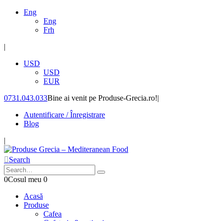
Eng
Eng
Frh
|
USD
USD
EUR
0731.043.033
Bine ai venit pe Produse-Grecia.ro!
|
Autentificare / Înregistrare
Blog
|
Search
0
Cosul meu
0
Acasă
Produse
Cafea