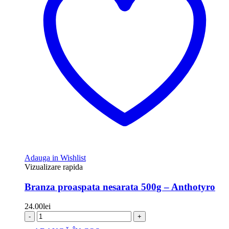
Adauga in Wishlist
Vizualizare rapida
Branza proaspata nesarata 500g – Anthotyro
24.00
lei
-
+