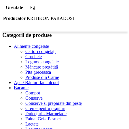
Greutate
1 kg
Producator
KRITIKON PARADOSI
Categorii de produse
Alimente congelate
Cartofi congelați
Crochete
Legume congelate
Mâncare pregătită
Pita greceasca
Produse din Carne
Apa / Băuturi fara alcool
Bacanie
Compot
Conserve
Conserve si preparate din pește
Creme pentru prăjituri
Dulcețuri - Marmelade
Faina, Gris, Pesmet
Lactate