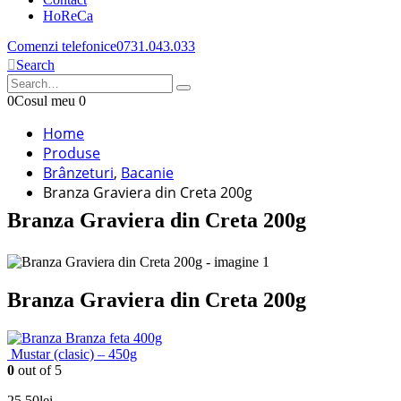
HoReCa
Comenzi telefonice
0731.043.033
Search
0
Cosul meu
0
Home
Produse
Brânzeturi
,
Bacanie
Branza Graviera din Creta 200g
Branza Graviera din Creta 200g
Branza Graviera din Creta 200g
Branza feta 400g
Mustar (clasic) – 450g
0
out of 5
25.50
lei