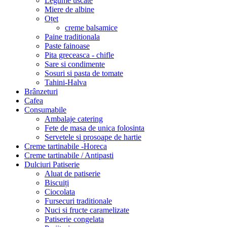
Legume uscate
Miere de albine
Oțet
creme balsamice
Paine traditionala
Paste fainoase
Pita greceasca - chifle
Sare si condimente
Sosuri si pasta de tomate
Tahini-Halva
Brânzeturi
Cafea
Consumabile
Ambalaje catering
Fete de masa de unica folosinta
Servetele si prosoape de hartie
Creme tartinabile -Horeca
Creme tartinabile / Antipasti
Dulciuri Patiserie
Aluat de patiserie
Biscuiți
Ciocolata
Fursecuri traditionale
Nuci si fructe caramelizate
Patiserie congelata