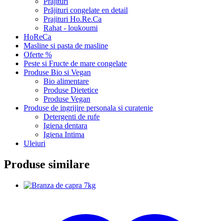
Prajituri
Prăjituri congelate en detail
Prajituri Ho.Re.Ca
Rahat - loukoumi
HoReCa
Masline si pasta de masline
Oferte %
Peste si Fructe de mare congelate
Produse Bio si Vegan
Bio alimentare
Produse Dietetice
Produse Vegan
Produse de ingrijire personala si curatenie
Detergenti de rufe
Igiena dentara
Igiena Intima
Uleiuri
Produse similare