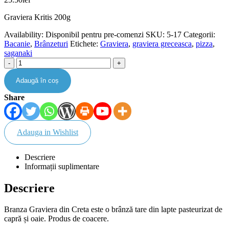
Graviera Kritis 200g
Availability:
Disponibil pentru pre-comenzi
SKU:
5-17
Categorii:
Bacanie
,
Brânzeturi
Etichete:
Graviera
,
graviera greceasca
,
pizza
,
saganaki
-
+
Adaugă în coș
Share
Adauga in Wishlist
Descriere
Informații suplimentare
Descriere
Branza Graviera din Creta este o brânză tare din lapte pasteurizat de
capră și oaie. Produs de coacere.