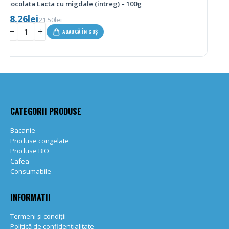
Graviera cu Bukovo 200g
29.50
lei
-
+
ADAUGĂ ÎN COȘ
CATEGORII PRODUSE
Bacanie
Produse congelate
Produse BIO
Cafea
Consumabile
INFORMATII
Termeni și condiții
Politică de confidențialitate