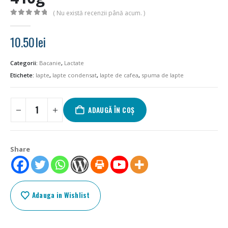
( Nu există recenzii până acum. )
0
out of 5
10.50
lei
Categorii:
Bacanie
,
Lactate
Etichete:
lapte
,
lapte condensat
,
lapte de cafea
,
spuma de lapte
ADAUGĂ ÎN COȘ
Share
Adauga in Wishlist