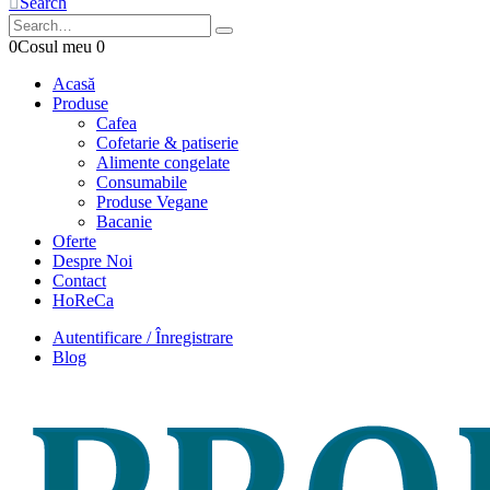
Search
0
Cosul meu
0
Acasă
Produse
Cafea
Cofetarie & patiserie
Alimente congelate
Consumabile
Produse Vegane
Bacanie
Oferte
Despre Noi
Contact
HoReCa
Autentificare / Înregistrare
Blog