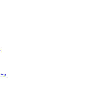
c
 feta