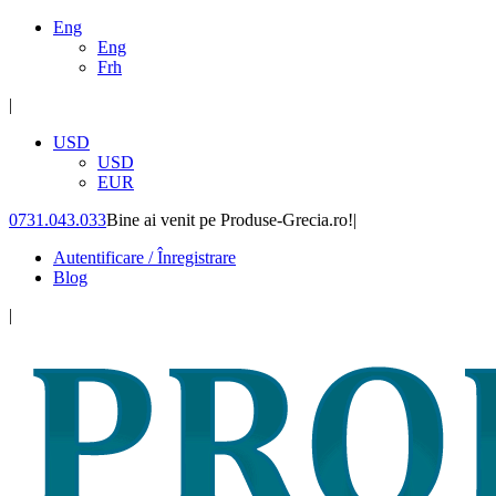
Eng
Eng
Frh
|
USD
USD
EUR
0731.043.033
Bine ai venit pe Produse-Grecia.ro!
|
Autentificare / Înregistrare
Blog
|