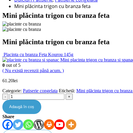
Mini plăcinta trigon cu branza feta
Mini plăcinta trigon cu branza feta
Mini plăcinta trigon cu branza feta
Placinta cu branza Feta Kourou 145g
Mini placinta trigon cu branza si spana
0
out of 5
( Nu există recenzii până acum. )
61.20
lei
Categorie:
Patiserie congelata
Etichetă:
Mini plăcinta trigon cu branza
-
+
Adaugă în coș
Share