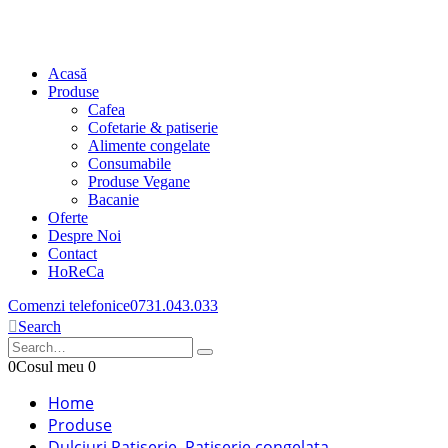
Acasă
Produse
Cafea
Cofetarie & patiserie
Alimente congelate
Consumabile
Produse Vegane
Bacanie
Oferte
Despre Noi
Contact
HoReCa
Comenzi telefonice
0731.043.033
Search
0
Cosul meu
0
Home
Produse
Dulciuri Patiserie
,
Patiserie congelata