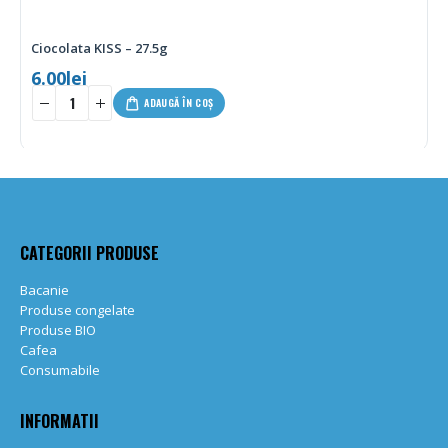
Ciocolata KISS – 27.5g
6.00
lei
-
+
ADAUGĂ ÎN COȘ
CATEGORII PRODUSE
Bacanie
Produse congelate
Produse BIO
Cafea
Consumabile
INFORMATII