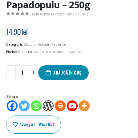
Papadopulu – 250g
( Nu există recenzii până acum. )
0
out of 5
14.90
lei
Categorii:
Biscuiți
,
Dulciuri Patiserie
Etichete:
biscuiti
,
dulcuri
,
papadopulu
,
vanilie
ADAUGĂ ÎN COȘ
Share
Adauga in Wishlist