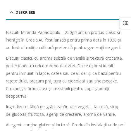
DESCRIERE
Biscuiti Miranda Papadopulu – 250g sunt un produs clasic și
îndrăgit în Grecia.Au fost lansati pentru prima dată în 1930 și
au fost o tradiție culinară preferată pentru generații de greci.
Biscuiți clasici, cu aromă subtilă de vanilie și textură crocantă,
perfecți pentru orice moment al zilei. Dulce ușor și ideali
pentru înmuiat în lapte, cafea sau ceai, dar și ca bază pentru
rețete dulci, precum prăjitura cu ciocolată sau cheesecake.
Crocanți, sfărâmicioși și irezistibili pentru copii și adulți
deopotrivă.
Ingrediente: făină de grâu, zahăr, ulei vegetal, lactoză, sirop
de glucoză-fructoză, agenți de creștere, aromă de vanilie.
Alergeni: conține gluten și lactoză. Produs în instalații unde pot