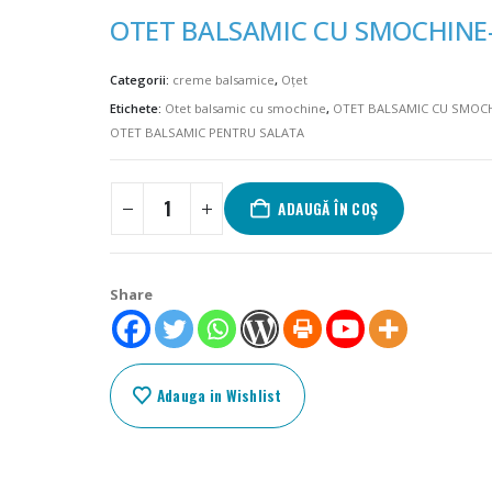
OTET BALSAMIC CU SMOCHINE
Categorii:
creme balsamice
,
Oțet
Etichete:
Otet balsamic cu smochine
,
OTET BALSAMIC CU SMOC
OTET BALSAMIC PENTRU SALATA
ADAUGĂ ÎN COȘ
Share
Adauga in Wishlist