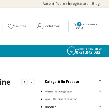
Autentificare / Înregistrare
Blog
Cosul meu
0
0
Comenzi telefonice
0731.043.033
ine
Categorii De Produse
Alimente congelate
Apa / Băuturi fara alcool
Bacanie