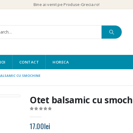
Bine ai venit pe Produse-Grecia.ro!
NOI
CONTACT
HORECA
BALSAMIC CU SMOCHINE
Otet balsamic cu smoch
0
out of 5
17.00
lei