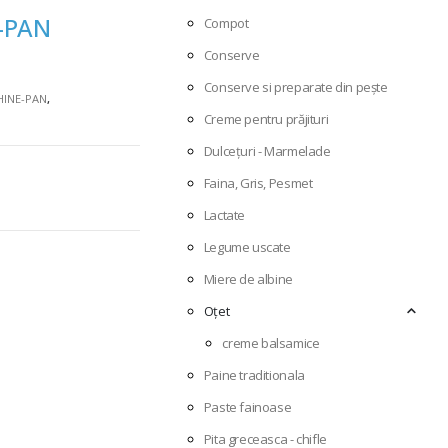
-PAN
Compot
Conserve
Conserve si preparate din pește
HINE-PAN
,
Creme pentru prăjituri
Dulcețuri - Marmelade
Faina, Gris, Pesmet
Lactate
Legume uscate
Miere de albine
Oțet
creme balsamice
Paine traditionala
Paste fainoase
Pita greceasca - chifle