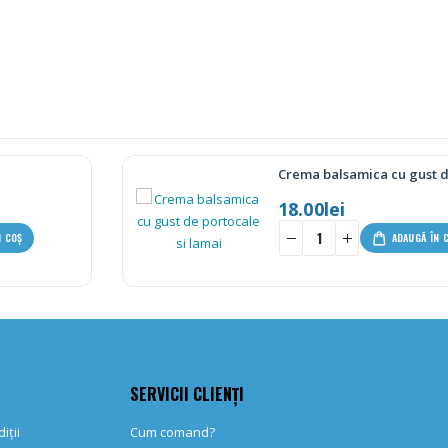
Crema balsamica cu gust de portocale si l
18.00
lei
-
+
-
ADAUGĂ ÎN COȘ
SERVICII CLIENȚI
iții
Cum comand?