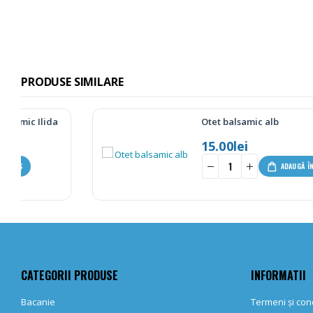
PRODUSE SIMILARE
Otet balsamic alb
15.00
lei
-
+
ADAUGĂ ÎN COȘ
CATEGORII PRODUSE
INFORMATII
Bacanie
Termeni și cond