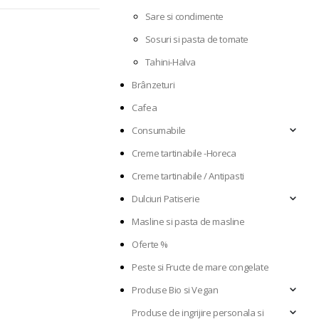
Sare si condimente
Sosuri si pasta de tomate
Tahini-Halva
Brânzeturi
Cafea
Consumabile
Creme tartinabile -Horeca
Creme tartinabile / Antipasti
Dulciuri Patiserie
Masline si pasta de masline
Oferte %
Peste si Fructe de mare congelate
Produse Bio si Vegan
Produse de ingrijire personala si