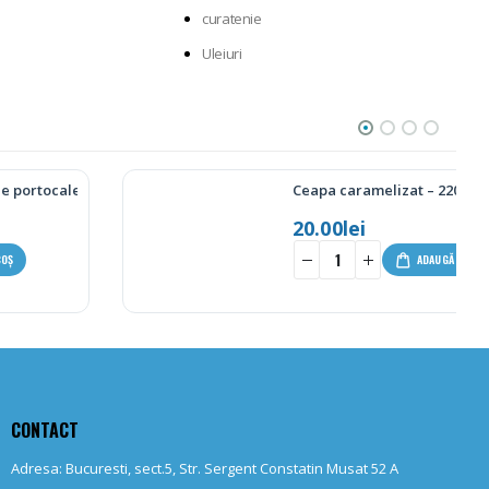
curatenie
Uleiuri
amai
Ceapa caramelizat – 220g
20.00
lei
+
ADAUGĂ ÎN COȘ
CONTACT
Adresa: Bucuresti, sect.5, Str. Sergent Constatin Musat 52 A