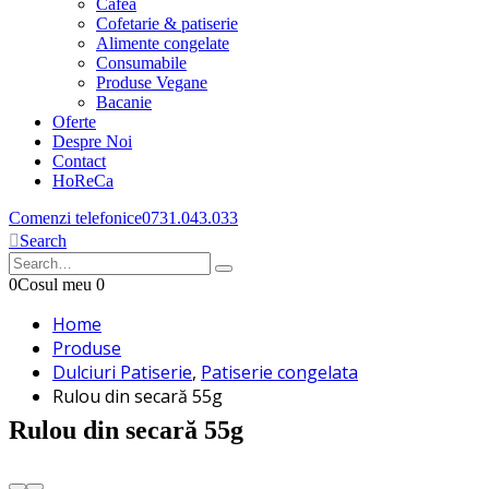
Cafea
Cofetarie & patiserie
Alimente congelate
Consumabile
Produse Vegane
Bacanie
Oferte
Despre Noi
Contact
HoReCa
Comenzi telefonice
0731.043.033
Search
0
Cosul meu
0
Home
Produse
Dulciuri Patiserie
,
Patiserie congelata
Rulou din secară 55g
Rulou din secară 55g