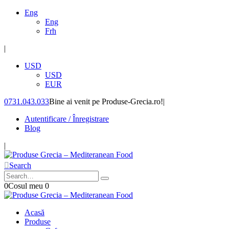
Eng
Eng
Frh
|
USD
USD
EUR
0731.043.033
Bine ai venit pe Produse-Grecia.ro!
|
Autentificare / Înregistrare
Blog
|
Search
0
Cosul meu
0
Acasă
Produse