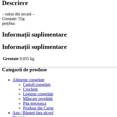
Descriere
– rulou din secară –
Greutate: 55g
preț/buc
Informații suplimentare
Informații suplimentare
Greutate
0.055 kg
Categorii de produse
Alimente congelate
Cartofi congelați
Crochete
Legume congelate
Mâncare pregătită
Pita greceasca
Produse din Carne
Apa / Băuturi fara alcool