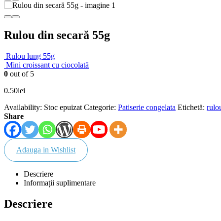
Rulou din secară 55g
Rulou lung 55g
Mini croissant cu ciocolată
0
out of 5
0.50
lei
Availability:
Stoc epuizat
Categorie:
Patiserie congelata
Etichetă:
rulo
Share
Adauga in Wishlist
Descriere
Informații suplimentare
Descriere