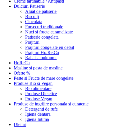
Creme tartinabile / Antipasti
Dulciuri Patiserie
Aluat de patiserie
Biscuiți
Ciocolata
Fursecuri traditionale
Nuci si fructe caramelizate
Patiserie congelata
Prajituri
Prăjituri congelate en detail
Prajituri Ho.Re.Ca
Rahat - loukoumi
HoReCa
Masline si pasta de masline
Oferte %
Peste si Fructe de mare congelate
Produse Bio si Vegan
Bio alimentare
Produse Dietetice
Produse Vegan
Produse de ingrijire personala si curatenie
Detergenti de rufe
Igiena dentara
Igiena Intima
Uleiuri