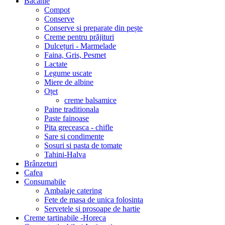
Bacanie
Compot
Conserve
Conserve si preparate din pește
Creme pentru prăjituri
Dulcețuri - Marmelade
Faina, Gris, Pesmet
Lactate
Legume uscate
Miere de albine
Oțet
creme balsamice
Paine traditionala
Paste fainoase
Pita greceasca - chifle
Sare si condimente
Sosuri si pasta de tomate
Tahini-Halva
Brânzeturi
Cafea
Consumabile
Ambalaje catering
Fete de masa de unica folosinta
Servetele si prosoape de hartie
Creme tartinabile -Horeca