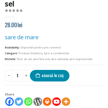
sel
0
out of 5
28.00
lei
sare de mare
Availability:
Disponibil pentru pre-comenzi
Categorii:
Produse Dietetice
,
Sare si condimente
Etichete:
fleur de sel
,
sare fara iod
,
sare naturala
,
sare neprelucrata
ADAUGĂ ÎN COȘ
Share