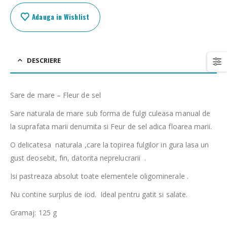
Adauga in Wishlist
DESCRIERE
Sare de mare – Fleur de sel
Sare naturala de mare sub forma de fulgi culeasa manual de
la suprafata marii denumita si Feur de sel adica floarea marii.
O delicates
a
naturala ,care la topirea fulgilor in gura lasa un
gust deosebit, fin, datorita neprelucrarii .
I
si pastreaza absolut toate elementele oligominerale .
Nu contine surplus de iod. Ideal pentru gatit si salate.
Gramaj: 125 g