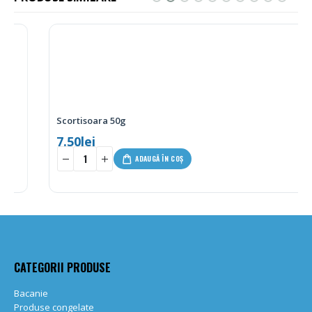
Scortisoara 50g
7.50
lei
-
+
ADAUGĂ ÎN COȘ
CATEGORII PRODUSE
Bacanie
Produse congelate