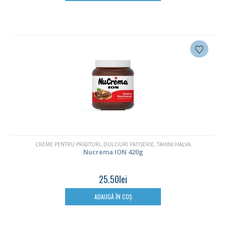
CREME PENTRU PRĂJITURI
,
DULCIURI PATISERIE
,
TAHINI-HALVA
Nucrema ION 420g
25.50
lei
ADAUGĂ ÎN COȘ