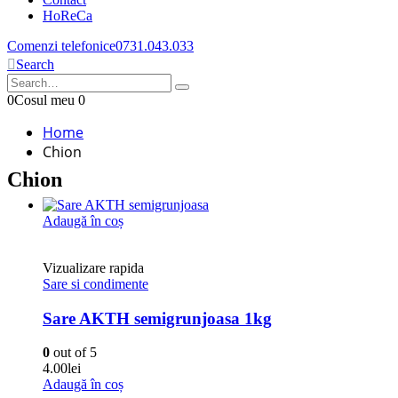
HoReCa
Comenzi telefonice
0731.043.033
Search
0
Cosul meu
0
Home
Chion
Chion
Adaugă în coș
Vizualizare rapida
Sare si condimente
Sare AKTH semigrunjoasa 1kg
0
out of 5
4.00
lei
Adaugă în coș