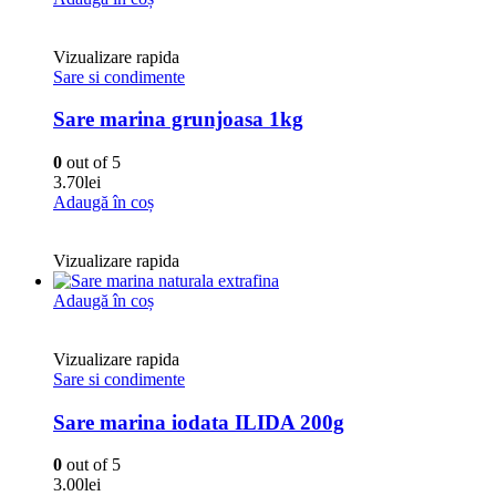
Vizualizare rapida
Sare si condimente
Sare marina grunjoasa 1kg
0
out of 5
3.70
lei
Adaugă în coș
Vizualizare rapida
Adaugă în coș
Vizualizare rapida
Sare si condimente
Sare marina iodata ILIDA 200g
0
out of 5
3.00
lei