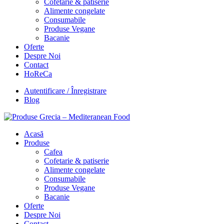
Cofetarie & patiserie
Alimente congelate
Consumabile
Produse Vegane
Bacanie
Oferte
Despre Noi
Contact
HoReCa
Autentificare / Înregistrare
Blog
Acasă
Produse
Cafea
Cofetarie & patiserie
Alimente congelate
Consumabile
Produse Vegane
Bacanie
Oferte
Despre Noi
Contact