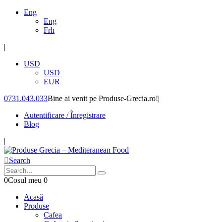
Eng
Eng
Frh
|
USD
USD
EUR
0731.043.033
Bine ai venit pe Produse-Grecia.ro!
|
Autentificare / Înregistrare
Blog
|
Search
0
Cosul meu
0
Acasă
Produse
Cafea