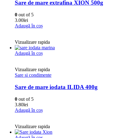
Sare de mare extrafina XION 500g
0
out of 5
3.00
lei
Adaugă în coș
Vizualizare rapida
Adaugă în coș
Vizualizare rapida
Sare si condimente
Sare de mare iodata ILIDA 400g
0
out of 5
3.80
lei
Adaugă în coș
Vizualizare rapida
Adaugă în coș