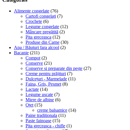
Alimente congelate
(76)
Cartofi congelați
(7)
Crochete
(6)
Legume congelate
(12)
Mâncare pregătită
(2)
Pita greceasca
(12)
Produse din Carne
(30)
Apa / Băuturi fara alcool
(2)
Bacanie
(211)
Compot
(2)
Conserve
(21)
Conserve si preparate din pește
(27)
Creme pentru prăjituri
(7)
Dulcețuri - Marmelade
(11)
Faina, Gris, Pesmet
(8)
Lactate
(14)
Legume uscate
(7)
Miere de albine
(6)
Oțet
(15)
creme balsamice
(14)
Paine traditionala
(11)
Paste fainoase
(15)
Pita greceasca - chifle
(1)