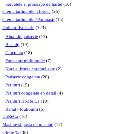
Servetele si prosoape de hartie
(10)
Creme tartinabile -Horeca
(26)
Creme tartinabile / Antipasti
(15)
Dulciuri Patiserie
(123)
Aluat de patiserie
(13)
Biscuiți
(19)
Ciocolata
(18)
Fursecuri traditionale
(7)
Nuci si fructe caramelizate
(2)
Patiserie congelata
(20)
Prajituri
(15)
Prăjituri congelate en detail
(4)
Prajituri Ho.Re.Ca
(19)
Rahat - loukoumi
(6)
HoReCa
(10)
Masline si pasta de masline
(12)
Oferte %
(36)