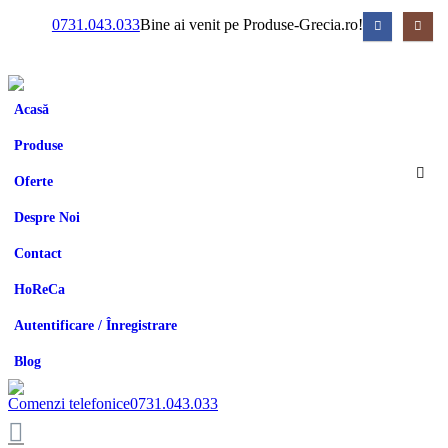
0731.043.033
Bine ai venit pe Produse-Grecia.ro!
Acasă
Produse
Oferte
Despre Noi
Contact
HoReCa
Autentificare / Înregistrare
Blog
Comenzi telefonice
0731.043.033