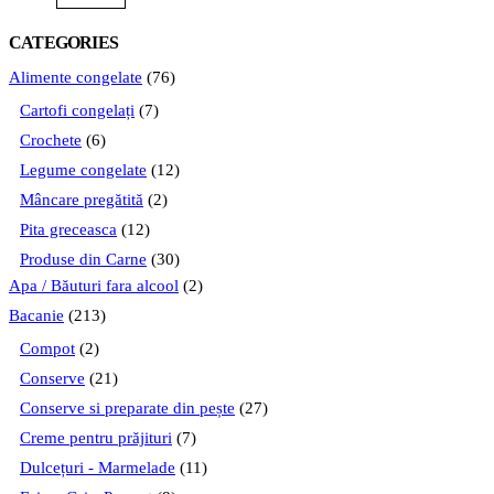
CATEGORIES
Alimente congelate
(76)
Cartofi congelați
(7)
Crochete
(6)
Legume congelate
(12)
Mâncare pregătită
(2)
Pita greceasca
(12)
Produse din Carne
(30)
Apa / Băuturi fara alcool
(2)
Bacanie
(213)
Compot
(2)
Conserve
(21)
Conserve si preparate din pește
(27)
Creme pentru prăjituri
(7)
Dulcețuri - Marmelade
(11)