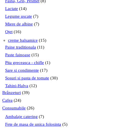
Faina, Gris, Pesmet
(8)
Lactate
(14)
Legume uscate
(7)
Miere de albine
(7)
Oțet
(16)
creme balsamice
(15)
Paine traditionala
(11)
Paste fainoase
(15)
Pita greceasca - chifle
(1)
Sare si condimente
(17)
Sosuri si pasta de tomate
(30)
Tahini-Halva
(12)
Brânzeturi
(39)
Cafea
(24)
Consumabile
(26)
Ambalaje catering
(7)
Fete de masa de unica folosinta
(5)