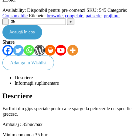
Availability:
Disponibil pentru pre-comenzi
SKU:
545
Categorie:
Consumabile
Etichete:
brownie
,
congelate
,
patiserie
,
prajitura
-
+
Adaugă în coș
Share
Adauga in Wishlist
Descriere
Informații suplimentare
Descriere
Farfurii din gips speciale pentru a le sparge la petrecerile cu specific
grecesc.
Ambalaj : 35buc/bax
Minim comanda 35 buc.