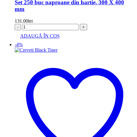
Set 250 buc naproane din hartie, 300 X 400
mm
131.00
lei
-
+
ADAUGĂ ÎN COȘ
-4%