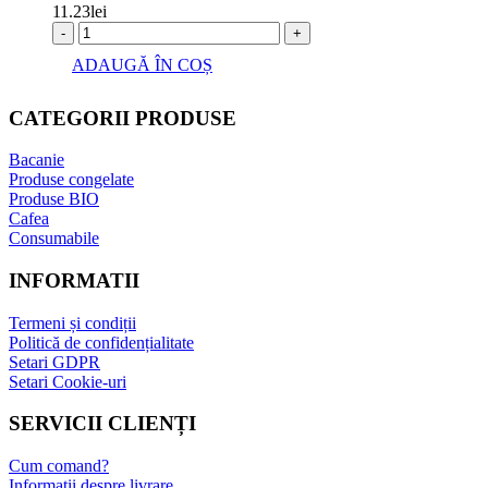
11.23
lei
-
+
ADAUGĂ ÎN COȘ
CATEGORII PRODUSE
Bacanie
Produse congelate
Produse BIO
Cafea
Consumabile
INFORMATII
Termeni și condiții
Politică de confidențialitate
Setari GDPR
Setari Cookie-uri
SERVICII CLIENȚI
Cum comand?
Informații despre livrare