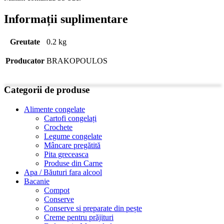
Informații suplimentare
Greutate
0.2 kg
Producator
BRAKOPOULOS
Categorii de produse
Alimente congelate
Cartofi congelați
Crochete
Legume congelate
Mâncare pregătită
Pita greceasca
Produse din Carne
Apa / Băuturi fara alcool
Bacanie
Compot
Conserve
Conserve si preparate din pește
Creme pentru prăjituri