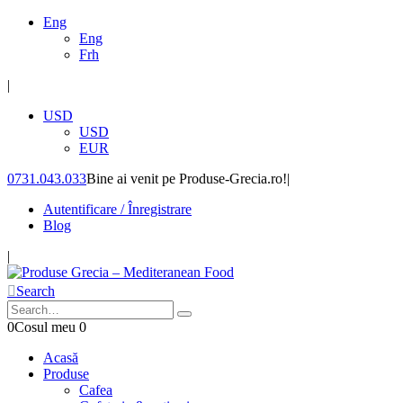
Eng
Eng
Frh
|
USD
USD
EUR
0731.043.033
Bine ai venit pe Produse-Grecia.ro!
|
Autentificare / Înregistrare
Blog
|
Search
0
Cosul meu
0
Acasă
Produse
Cafea