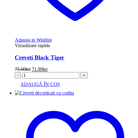
Adauga in Wishlist
Vizualizare rapida
Creveti Black Tiger
Prețul
Prețul
75.00
lei
71.99
lei
inițial
curent
-
+
a
este:
ADAUGĂ ÎN COȘ
fost:
71.99lei.
75.00lei.