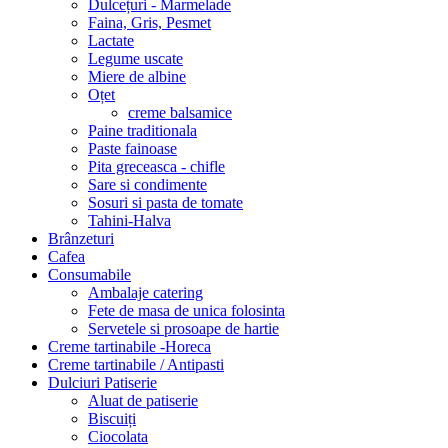
Dulcețuri - Marmelade
Faina, Gris, Pesmet
Lactate
Legume uscate
Miere de albine
Oțet
creme balsamice
Paine traditionala
Paste fainoase
Pita greceasca - chifle
Sare si condimente
Sosuri si pasta de tomate
Tahini-Halva
Brânzeturi
Cafea
Consumabile
Ambalaje catering
Fete de masa de unica folosinta
Servetele si prosoape de hartie
Creme tartinabile -Horeca
Creme tartinabile / Antipasti
Dulciuri Patiserie
Aluat de patiserie
Biscuiți
Ciocolata