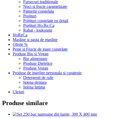
Fursecuri traditionale
Nuci si fructe caramelizate
Patiserie congelata
Prajituri
Prăjituri congelate en detail
Prajituri Ho.Re.Ca
Rahat - loukoumi
HoReCa
Masline si pasta de masline
Oferte %
Peste si Fructe de mare congelate
Produse Bio si Vegan
Bio alimentare
Produse Dietetice
Produse Vegan
Produse de ingrijire personala si curatenie
Detergenti de rufe
Igiena dentara
Igiena Intima
Uleiuri
Produse similare