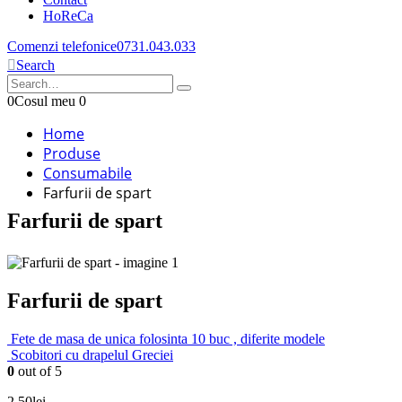
HoReCa
Comenzi telefonice
0731.043.033
Search
0
Cosul meu
0
Home
Produse
Consumabile
Farfurii de spart
Farfurii de spart
Farfurii de spart
Fete de masa de unica folosinta 10 buc , diferite modele
Scobitori cu drapelul Greciei
0
out of 5
2.50
lei