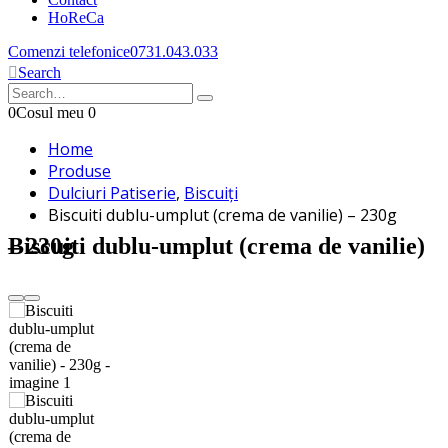
HoReCa
Comenzi telefonice
0731.043.033
Search
0
Cosul meu
0
Home
Produse
Dulciuri Patiserie
,
Biscuiți
Biscuiti dublu-umplut (crema de vanilie) – 230g
Biscuiti dublu-umplut (crema de vanilie) – 230g