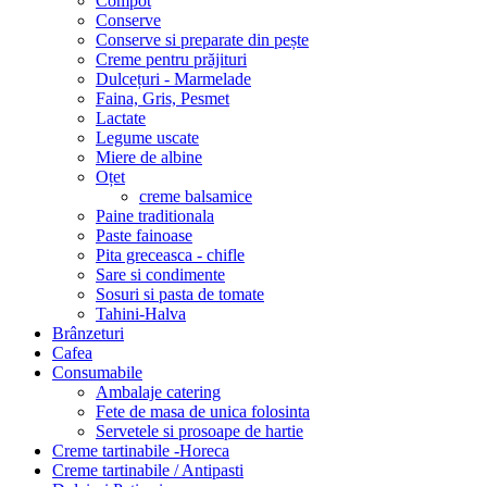
Compot
Conserve
Conserve si preparate din pește
Creme pentru prăjituri
Dulcețuri - Marmelade
Faina, Gris, Pesmet
Lactate
Legume uscate
Miere de albine
Oțet
creme balsamice
Paine traditionala
Paste fainoase
Pita greceasca - chifle
Sare si condimente
Sosuri si pasta de tomate
Tahini-Halva
Brânzeturi
Cafea
Consumabile
Ambalaje catering
Fete de masa de unica folosinta
Servetele si prosoape de hartie
Creme tartinabile -Horeca
Creme tartinabile / Antipasti