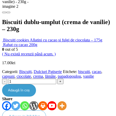
Biscuiti dublu-umplut (crema de vanilie)
– 230g
Biscuiti cookies Allatini cu cacao si fulgi de ciocolata – 175g
Rahat cu cacao 200g
0
out of 5
( Nu există recenzii până acum. )
17.00
lei
Categorii:
Biscuiți
,
Dulciuri Patiserie
Etichete:
biscuiti
,
cacao
,
capsuni
,
ciocolate
,
crema
,
lămâie
,
papadopoulou
,
vanilie
-
+
Adaugă în coș
Share