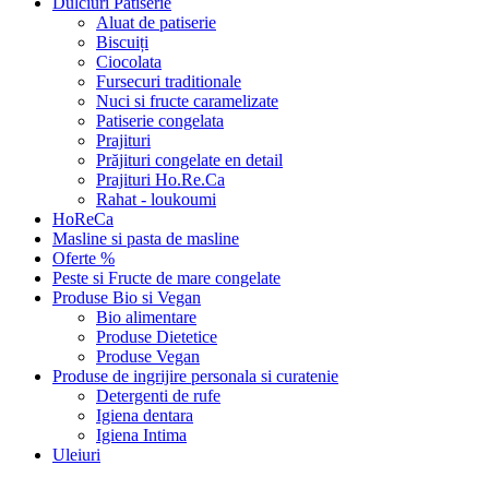
Dulciuri Patiserie
Aluat de patiserie
Biscuiți
Ciocolata
Fursecuri traditionale
Nuci si fructe caramelizate
Patiserie congelata
Prajituri
Prăjituri congelate en detail
Prajituri Ho.Re.Ca
Rahat - loukoumi
HoReCa
Masline si pasta de masline
Oferte %
Peste si Fructe de mare congelate
Produse Bio si Vegan
Bio alimentare
Produse Dietetice
Produse Vegan
Produse de ingrijire personala si curatenie
Detergenti de rufe
Igiena dentara
Igiena Intima
Uleiuri