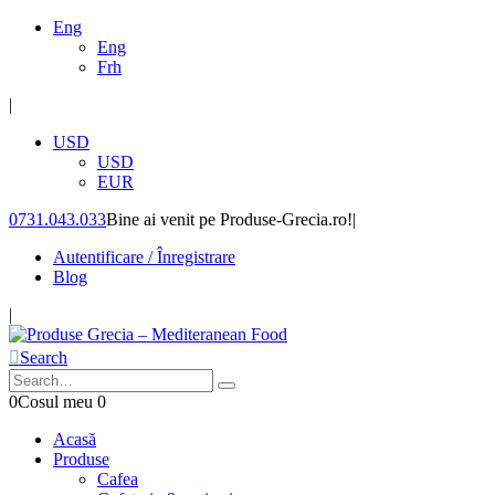
Eng
Eng
Frh
|
USD
USD
EUR
0731.043.033
Bine ai venit pe Produse-Grecia.ro!
|
Autentificare / Înregistrare
Blog
|
Search
0
Cosul meu
0
Acasă
Produse
Cafea