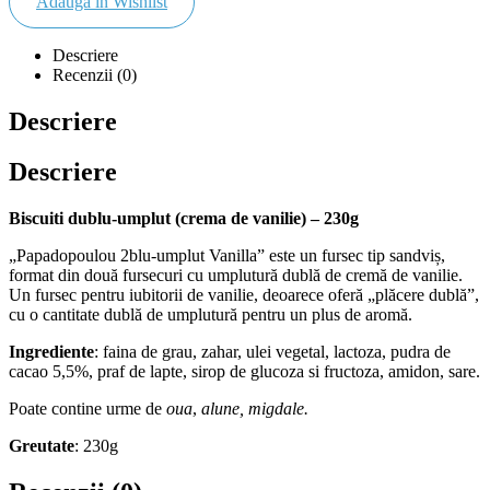
Adauga in Wishlist
Descriere
Recenzii (0)
Descriere
Descriere
Biscuiti dublu-umplut (crema de vanilie) – 230g
„Papadopoulou 2blu-umplut Vanilla” este un fursec tip sandviș,
format din două fursecuri cu umplutură dublă de cremă de vanilie.
Un fursec pentru iubitorii de vanilie, deoarece oferă „plăcere dublă”,
cu o cantitate dublă de umplutură pentru un plus de aromă.
Ingrediente
: faina de grau, zahar, ulei vegetal, lactoza, pudra de
cacao 5,5%, praf de lapte, sirop de glucoza si fructoza, amidon, sare.
Poate contine urme de
oua
,
alune, migdale.
Greutate
: 230g