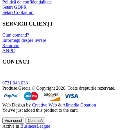
Politică de confidențialitate
Setari GDPR
Setari Cookie-uri
SERVICII CLIENȚI
Cum comand?
Informații despre livrare
Returnări
ANPC
CONTACT
Adresa: Bucuresti, sect.5, Str. Sergent Constatin Musat 52 A
0731.043.033
Produse Grecia © Copyright 2026. Toate drepturile rezervate.
Web Design by
Creative Web
&
Allmedia Creation
You've just added this product to the cart:
Vezi coșul
Continuă
Active in
BusinessLeague