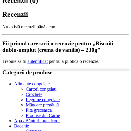
Recenzii (0)
Recenzii
Nu există recenzii până acum.
Fii primul care scrii o recenzie pentru „Biscuiti
dublu-umplut (crema de vanilie) – 230g”
Trebuie să fii
autentificat
pentru a publica o recenzie.
Categorii de produse
Alimente congelate
Cartofi congelați
Crochete
Legume congelate
Mâncare pregătită
Pita greceasca
Produse din Carne
Apa / Băuturi fara alcool
Bacanie