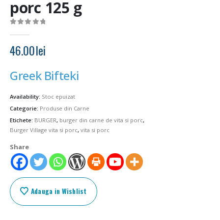
porc 125 g
0
out of 5
46.00
lei
Greek Bifteki
Availability:
Stoc epuizat
Categorie:
Produse din Carne
Etichete:
BURGER
,
burger din carne de vita si porc
,
Burger Village vita si porc
,
vita si porc
Share
Adauga in Wishlist