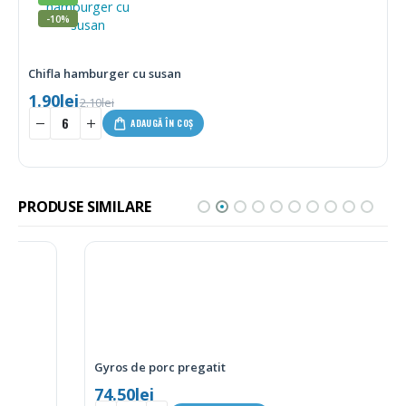
-10%
Chifla hamburger cu susan
1.90
lei
2.10
lei
ADAUGĂ ÎN COȘ
PRODUSE SIMILARE
Gyros de porc pregatit
74.50
lei