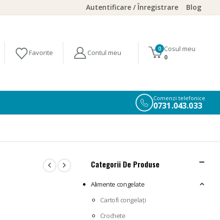
Autentificare / Înregistrare
Blog
Cosul meu
0
0
Comenzi telefonice
0731.043.033
Categorii De Produse
Alimente congelate
Cartofi congelați
Crochete