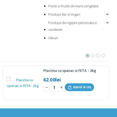
Peste si Fructe de mare congelate
Produse Bio si Vegan
Produse de ingrijire personala si
curatenie
Uleiuri
panac si FETA – 2kg
Carnati taranes
45.00
lei
-
+
ADAUGĂ ÎN COȘ