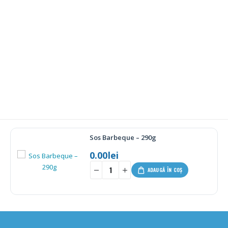
e – 290g
Placinta cu s
62.00
lei
-
+
ADAUGĂ ÎN COȘ