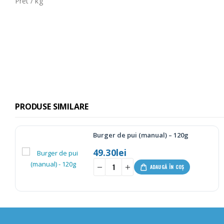
Pret / kg
PRODUSE SIMILARE
pui (manual) – 120g
Sos Barbequ
i
0.00
lei
-
+
ADAUGĂ ÎN COȘ