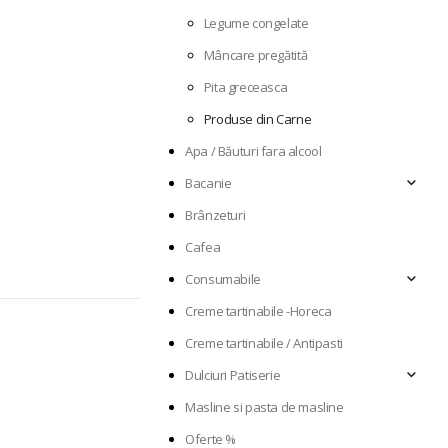
Legume congelate
Mâncare pregătită
Pita greceasca
Produse din Carne
Apa / Băuturi fara alcool
Bacanie
Brânzeturi
Cafea
Consumabile
Creme tartinabile -Horeca
Creme tartinabile / Antipasti
Dulciuri Patiserie
Masline si pasta de masline
Oferte %