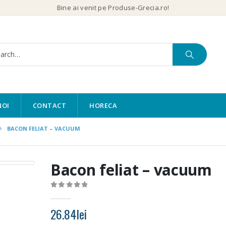
Bine ai venit pe Produse-Grecia.ro!
NOI
CONTACT
HORECA
BACON FELIAT – VACUUM
Bacon feliat – vacuum
0
out of 5
26.84
lei