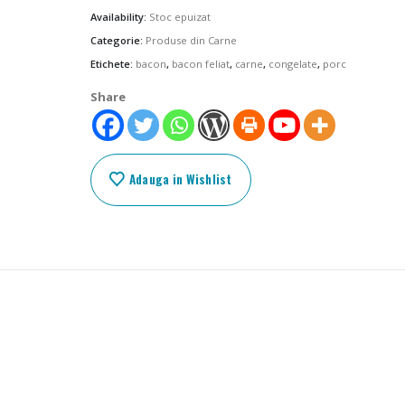
Availability:
Stoc epuizat
Categorie:
Produse din Carne
Etichete:
bacon
,
bacon feliat
,
carne
,
congelate
,
porc
Share
Adauga in Wishlist