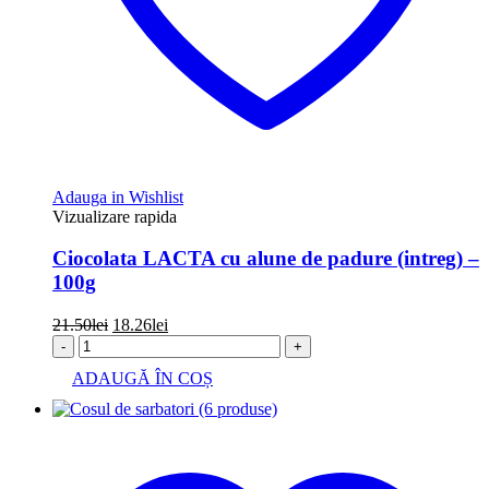
Adauga in Wishlist
Vizualizare rapida
Ciocolata LACTA cu alune de padure (intreg) –
100g
Prețul
Prețul
21.50
lei
18.26
lei
inițial
curent
-
+
a
este:
ADAUGĂ ÎN COȘ
fost:
18.26lei.
21.50lei.