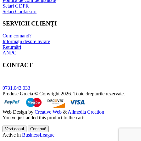
Politică de confidențialitate
Setari GDPR
Setari Cookie-uri
SERVICII CLIENȚI
Cum comand?
Informații despre livrare
Returnări
ANPC
CONTACT
Adresa: Bucuresti, sect.5, Str. Sergent Constatin Musat 52 A
0731.043.033
Produse Grecia © Copyright 2026. Toate drepturile rezervate.
Web Design by
Creative Web
&
Allmedia Creation
You've just added this product to the cart:
Vezi coșul
Continuă
Active in
BusinessLeague