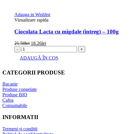
Adauga in Wishlist
Vizualizare rapida
Ciocolata Lacta cu migdale (intreg) – 100g
Prețul
Prețul
21.50
lei
18.26
lei
inițial
curent
-
+
a
este:
ADAUGĂ ÎN COȘ
fost:
18.26lei.
21.50lei.
CATEGORII PRODUSE
Bacanie
Produse congelate
Produse BIO
Cafea
Consumabile
INFORMATII
Termeni și condiții