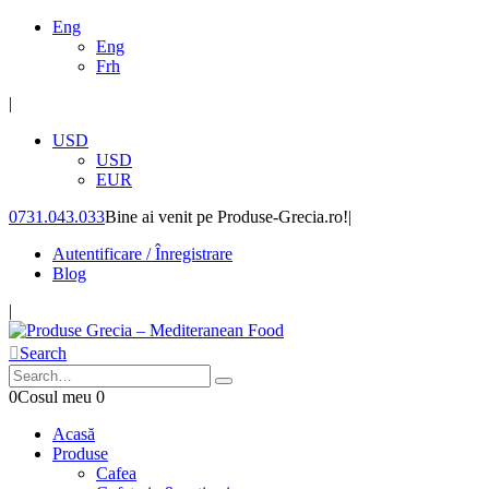
Eng
Eng
Frh
|
USD
USD
EUR
0731.043.033
Bine ai venit pe Produse-Grecia.ro!
|
Autentificare / Înregistrare
Blog
|
Search
0
Cosul meu
0
Acasă
Produse
Cafea