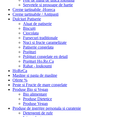
Fete de masa de unica folosinta
Servetele si prosoape de hartie
Creme tartinabile -Horeca
Creme tartinabile / Antipasti
Dulciuri Patiserie
Aluat de patiserie
Biscuiți
Ciocolata
Fursecuri traditionale
Nuci si fructe caramelizate
Patiserie congelata
Prajituri
Prăjituri congelate en detail
Prajituri Ho.Re.Ca
Rahat - loukoumi
HoReCa
Masline si pasta de masline
Oferte %
Peste si Fructe de mare congelate
Produse Bio si Vegan
Bio alimentare
Produse Dietetice
Produse Vegan
Produse de ingrijire personala si curatenie
Detergenti de rufe